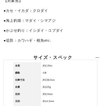
【対象魚】
●カセ・イカダ：クロダイ
●海上釣堀：マダイ・シマアジ
●かぶせ釣り：イシダイ・コブダイ
●堤防：カワハギ・根魚etc.
サイズ・スペック
全長
約2.35m
継数
2本
仕舞寸法
約139.0cm
自重
約125g
先径
約0.6mm
元径
約14.5mm