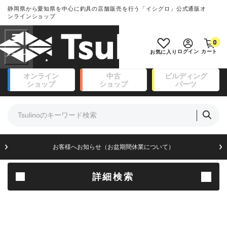
静岡県から愛知県を中心に釣具の店舗販売を行う「イシグロ」公式通販オ
ランクとは？
ンラインショップ
フリーワード
0
SA
ログイン
カート
お気に入り
新古品（メーカー問屋から仕
オンライン
中古
ビルディング
入れた未使用品）
良
ショップ
ショップ
パーツ
商品カテゴリ
※店頭展示時の置き傷が付いている
ものも含む
竿・ルアーロッド(111)
リール・カスタムパーツ(14)
竿リールセット(41)
A
ルアー・エギ(171)
知らせ（お盆期間休業について）
お客様へお
傷が極めて少ない極上品
フィッシングアパレル(174)
ライン・ハリス・道糸(8)
針・仕掛(156)
詳細検索
B+
エサ(31)
釣り用品・小物(183)
使用感や傷は少なく比較的美
ボックス・ケース・バッカン(49)
品
アウトドア(16)
調理用品・調味料(16)