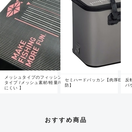
メッシュタイプのフィッシングメジャー【ワイド
セミハードバッカン【肉厚EVA採
反
タイプ /メッシュ素材/軽量/乾きやすい/癖がつき
防】
バ
にくい 】
おすすめ商品