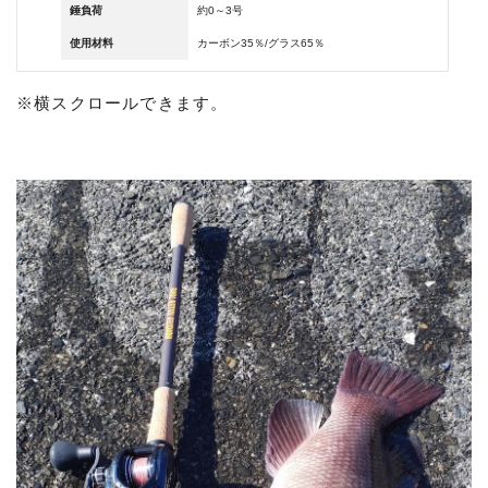
錘負荷
約0～3号
使用材料
カーボン35％/グラス65％
※横スクロールできます。