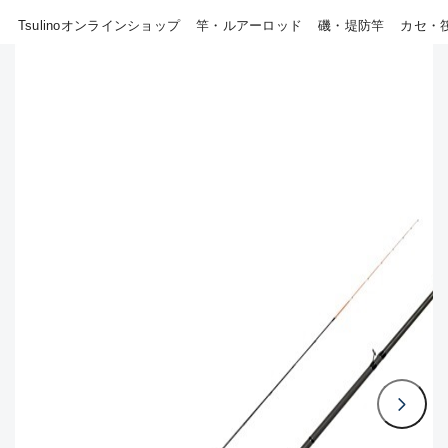
Tsulinoオンラインショップ
竿・ルアーロッド
磯・堤防竿
カセ・
B
その他
使用感や傷はあるが全体的に
新商品
(18)
綺麗な良品
おすすめ
(0)
C
在庫有のみ
(805)
使用感や傷のある一般的な中
セール
(40)
古品
価格
C-
かなり使用感があり、全体的
に目立つ傷が多い品
この条件で検索する
D
著しく状態が悪いが使用はで