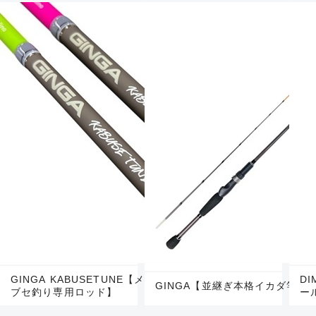
GINGA KABUSETUNE【メタルティップ搭載/カ
D
GINGA【並継ぎ本格イカダ竿】
ブセ釣り専用ロッド】
ー