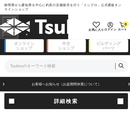
静岡県から愛知県を中心に釣具の店舗販売を行う「イシグロ」公式通販オン
ランクとは？
ラインショップ
フリーワード
0
SA
ログイン
カート
お気に入り
新古品（メーカー問屋から仕入
オンライン
中古
ビルディング
れた未使用品）
良
ショップ
ショップ
パーツ
商品カテゴリ
※店頭展示時の置き傷が付いている
ものも含む
竿・ルアーロッド(111)
リール・カスタムパーツ(14)
竿リールセット(41)
A
ルアー・エギ(171)
お客様へお知らせ（お盆期間休業について）
傷が極めて少ない極上品
フィッシングアパレル(174)
ライン・ハリス・道糸(8)
針・仕掛(156)
詳細検索
B+
エサ(31)
釣り用品・小物(183)
使用感や傷は少なく比較的美品
ボックス・ケース・バッカン(49)
アウトドア(16)
調理用品・調味料(16)