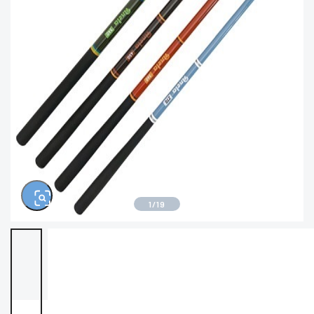
※ルアー、エギ、雑品、その他につきましては
ランク表記はございません。 状態は写真にてご
確認ください。
1
/
19