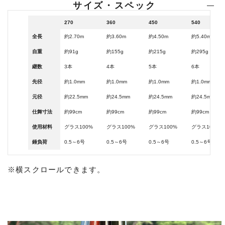
サイズ・スペック
270
360
450
540
全長
約2.70m
約3.60m
約4.50m
約5.40m
自重
約91g
約155g
約215g
約295g
継数
3本
4本
5本
6本
先径
約1.0mm
約1.0mm
約1.0mm
約1.0mm
元径
約22.5mm
約24.5mm
約24.5mm
約24.5mm
仕舞寸法
約99cm
約99cm
約99cm
約99cm
使用材料
グラス100%
グラス100%
グラス100%
グラス100%
錘負荷
0.5～6号
0.5～6号
0.5～6号
0.5～6号
※横スクロールできます。