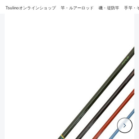
B
Tsulinoオンラインショップ
竿・ルアーロッド
磯・堤防竿
手竿・
その他
使用感や傷はあるが全体的に綺
麗な良品
新商品
(18)
おすすめ
(0)
C
在庫有のみ
(807)
使用感や傷のある一般的な中古
品
セール
(40)
価格
C-
かなり使用感があり、全体的に
目立つ傷が多い品
この条件で検索する
D
著しく状態が悪いが使用はでき
るもの、改造品も含む
悪