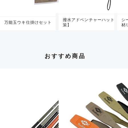
撥水アドベンチャーハット 【暑さ
シ
万能玉ウキ仕掛けセット
策】
材
おすすめ商品