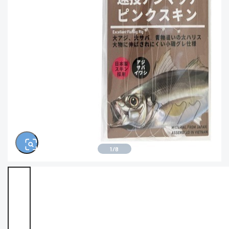
きるもの、改造品も含む
悪
※ルアー、エギ、雑品、その他につきましては
ランク表記はございません。 状態は写真にて
ご確認ください。
1
/
8