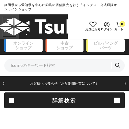
静岡県から愛知県を中心に釣具の店舗販売を行う「イシグロ」公式通販オ
ランクとは？
ンラインショップ
フリーワード
0
SA
ログイン
カート
お気に入り
新古品（メーカー問屋から仕
オンライン
中古
ビルディング
入れた未使用品）
良
ショップ
ショップ
パーツ
商品カテゴリ
※店頭展示時の置き傷が付いている
ものも含む
竿・ルアーロッド(111)
リール・カスタムパーツ(14)
竿リールセット(41)
A
ルアー・エギ(171)
お客様へお知らせ（お盆期間休業について）
傷が極めて少ない極上品
フィッシングアパレル(174)
ライン・ハリス・道糸(8)
針・仕掛(156)
詳細検索
B+
エサ(31)
釣り用品・小物(183)
使用感や傷は少なく比較的美
ボックス・ケース・バッカン(49)
品
アウトドア(16)
調理用品・調味料(16)