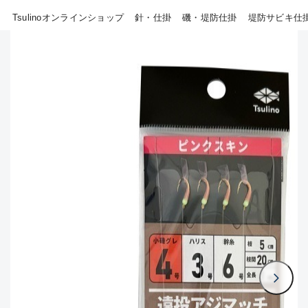
Tsulinoオンラインショップ
針・仕掛
磯・堤防仕掛
堤防サビキ仕
B
その他
使用感や傷はあるが全体的に
新商品
(18)
綺麗な良品
おすすめ
(0)
C
在庫有のみ
(807)
使用感や傷のある一般的な中
セール
(40)
古品
価格
C-
かなり使用感があり、全体的
に目立つ傷が多い品
この条件で検索する
D
著しく状態が悪いが使用はで