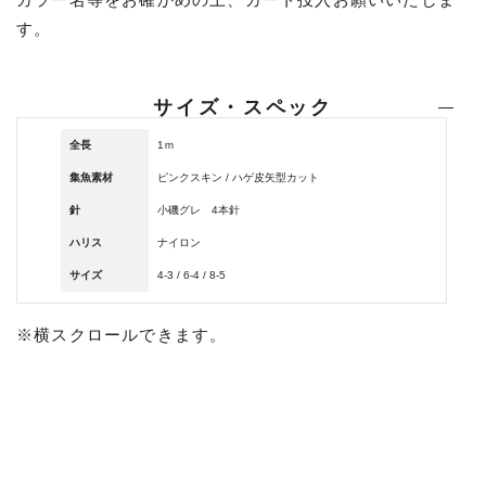
す。
サイズ・スペック
全長
1ｍ
集魚素材
ピンクスキン / ハゲ皮矢型カット
針
小磯グレ 4本針
ハリス
ナイロン
サイズ
4-3 / 6-4 / 8-5
※横スクロールできます。