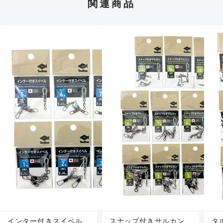
関連商品
インター付きスイベル
スナップ付きサルカン
タ