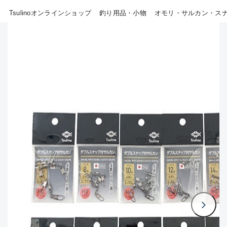
Tsulinoオンラインショップ
釣り用品・小物
オモリ・サルカン・ス
B
その他
使用感や傷はあるが全体的に
新商品
(18)
綺麗な良品
おすすめ
(0)
C
在庫有のみ
(807)
使用感や傷のある一般的な中
セール
(40)
古品
価格
C-
かなり使用感があり、全体的
に目立つ傷が多い品
この条件で検索する
D
著しく状態が悪いが使用はで