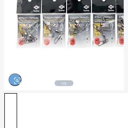
きるもの、改造品も含む
悪
※ルアー、エギ、雑品、その他につきましては
ランク表記はございません。 状態は写真にて
ご確認ください。
1
/
2