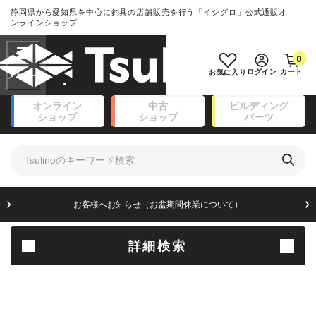
静岡県から愛知県を中心に釣具の店舗販売を行う「イシグロ」公式通販オ
ランクとは？
ンラインショップ
フリーワード
0
SA
ログイン
カート
お気に入り
新古品（メーカー問屋から仕
オンライン
中古
ビルディング
入れた未使用品）
良
ショップ
ショップ
パーツ
商品カテゴリ
※店頭展示時の置き傷が付いている
ものも含む
竿・ルアーロッド(111)
リール・カスタムパーツ(14)
竿リールセット(41)
A
ルアー・エギ(171)
お客様へお知らせ（お盆期間休業について）
傷が極めて少ない極上品
フィッシングアパレル(174)
ライン・ハリス・道糸(8)
針・仕掛(156)
詳細検索
B+
エサ(31)
釣り用品・小物(183)
使用感や傷は少なく比較的美
ボックス・ケース・バッカン(49)
品
アウトドア(16)
調理用品・調味料(16)