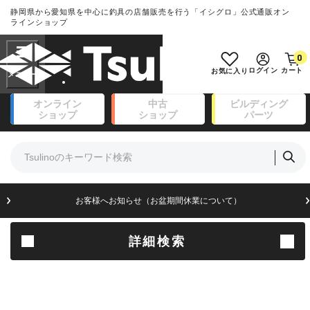
静岡県から愛知県を中心に釣具の店舗販売を行う「イシグロ」公式通販オン
ランクとは？
ラインショップ
フリーワード
0
SA
ログイン
カート
お気に入り
新古品（メーカー問屋から仕入
オンライン
中古
ビルディング
れた未使用品）
良
ショップ
ショップ
パーツ
商品カテゴリ
※店頭展示時の置き傷が付いている
ものも含む
竿・ルアーロッド(111)
リール・カスタムパーツ(14)
竿リールセット(41)
A
ルアー・エギ(171)
お客様へお知らせ（お盆期間休業について）
傷が極めて少ない極上品
フィッシングアパレル(174)
ライン・ハリス・道糸(8)
針・仕掛(156)
詳細検索
B+
エサ(31)
釣り用品・小物(183)
使用感や傷は少なく比較的美品
ボックス・ケース・バッカン(49)
アウトドア(16)
調理用品・調味料(16)