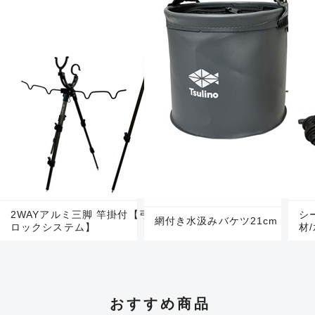
2WAYアルミ三脚 竿掛付【弓型竿掛/調節が可能な
シ
網付き水汲みバケツ21cm
ロックシステム】
材
おすすめ商品