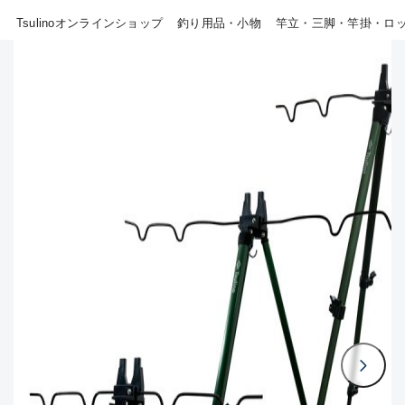
B
Tsulinoオンラインショップ
釣り用品・小物
竿立・三脚・竿掛・ロ
その他
使用感や傷はあるが全体的に綺
麗な良品
新商品
(18)
おすすめ
(0)
C
在庫有のみ
(807)
使用感や傷のある一般的な中古
品
セール
(40)
価格
C-
かなり使用感があり、全体的に
目立つ傷が多い品
この条件で検索する
D
著しく状態が悪いが使用はでき
るもの、改造品も含む
悪