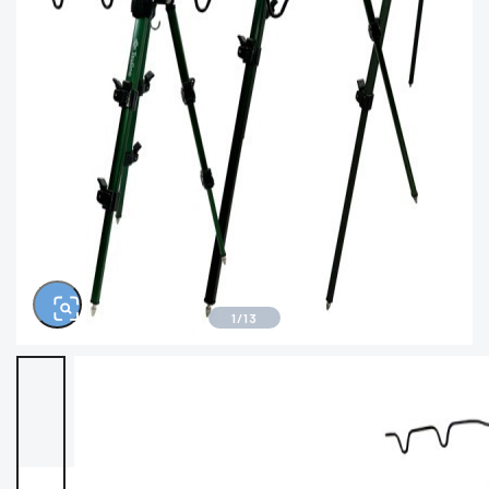
※ルアー、エギ、雑品、その他につきましては
ランク表記はございません。 状態は写真にてご
確認ください。
1
/
13