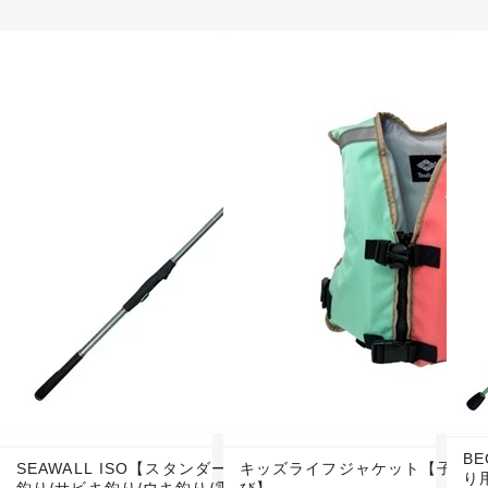
BE
SEAWALL ISO【スタンダードな磯竿/ウキふかせ
キッズライフジャケット【子供用
り