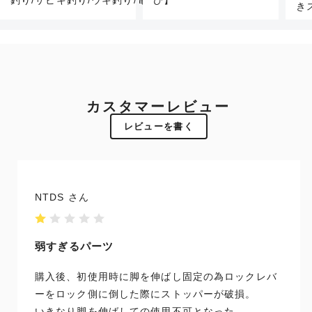
釣り/サビキ釣り/ウキ釣り/電気ウキ釣り など】
び】
き
カスタマーレビュー
レビューを書く
NTDS
弱すぎるパーツ
購入後、初使用時に脚を伸ばし固定の為ロックレバ
ーをロック側に倒した際にストッパーが破損。
いきなり脚を伸ばしての使用不可となった。