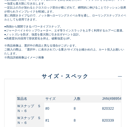
ー強度も最大限に引き出します。
一定以上の力が加わるとクロスロック部分が横にずれて、瞬間的に伸びることでクッション効果
が得られラインブレイクを軽減します。
更に両開きタイプなので、ノット側へローリングスイベル等を通し、ローリングスナップスイベ
ルとしても使用できます。
●両側から開閉できるパワータイプスナップ。
●ジャークベイトやトップウォーター、エギ等ラインスラックを上手く利用するルアーに最適。
●ノットズレを防ぎ、強度を最大限に引き出すVベント設計。
●高硬度SUS採用で形状変化を抑え、破断強度もUP。
※商品画像は、選択中の商品と異なる場合がございます。
ご購入の際は、「選択中」に表示されている重さ/サイズをお確かめの上、カート投入お願いい
たします。
※商品詳細画像はイメージ画像
サイズ・スペック
製品名
サイズ
入数
JAN(4989540～
Ｗスナップ Ｓ
#0
8
820322
Ｎ－６
Ｗスナップ Ｓ
#1
8
820339
Ｎ－６