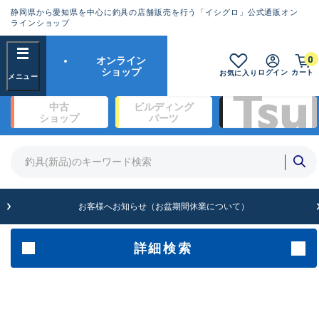
静岡県から愛知県を中心に釣具の店舗販売を行う「イシグロ」公式通販オン
ランクとは？
ラインショップ
フリーワード
0
オンライン
SA
ショップ
ログイン
カート
お気に入り
新古品（メーカー問屋から仕入
中古
ビルディング
れた未使用品）
良
ショップ
パーツ
商品カテゴリ
※店頭展示時の置き傷が付いている
ものも含む
竿・ルアーロッド(1327)
リール・カスタムパーツ(342)
竿リールセット(2)
A
ルアー・エギ(1929)
お客様へお知らせ（お盆期間休業について）
傷が極めて少ない極上品
ライン・ハリス・道糸(761)
針・仕掛(319)
詳細検索
メーカー
B+
使用感や傷は少なく比較的美品
その他