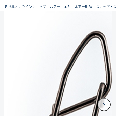
B
釣り具オンラインショップ
ルアー・エギ
ルアー用品
スナップ・
新商品
(35)
使用感や傷はあるが全体的に綺
麗な良品
おすすめ
(0)
在庫有のみ
(3393)
C
セール
(224)
使用感や傷のある一般的な中古
価格
品
C-
かなり使用感があり、全体的に
この条件で検索する
目立つ傷が多い品
D
著しく状態が悪いが使用はでき
るもの、改造品も含む
悪