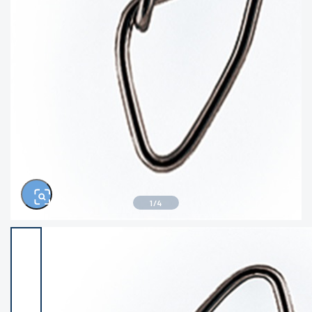
※ルアー、エギ、雑品、その他につきましては
ランク表記はございません。 状態は写真にてご
確認ください。
1
/
4