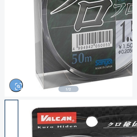
きるもの、改造品も含む
悪
※ルアー、エギ、雑品、その他につきましては
ランク表記はございません。 状態は写真にて
ご確認ください。
1
/
2