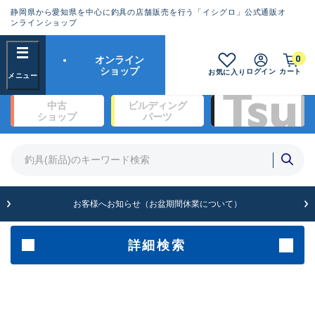
静岡県から愛知県を中心に釣具の店舗販売を行う「イシグロ」公式通販オ
ランクとは？
ンラインショップ
フリーワード
0
オンライン
SA
ショップ
ログイン
カート
お気に入り
新古品（メーカー問屋から仕
中古
ビルディング
入れた未使用品）
良
ショップ
パーツ
商品カテゴリ
※店頭展示時の置き傷が付いている
ものも含む
竿・ルアーロッド(1327)
リール・カスタムパーツ(342)
竿リールセット(2)
A
ルアー・エギ(1929)
お客様へお知らせ（お盆期間休業について）
傷が極めて少ない極上品
ライン・ハリス・道糸(761)
針・仕掛(319)
詳細検索
メーカー
B+
使用感や傷は少なく比較的美
品
その他