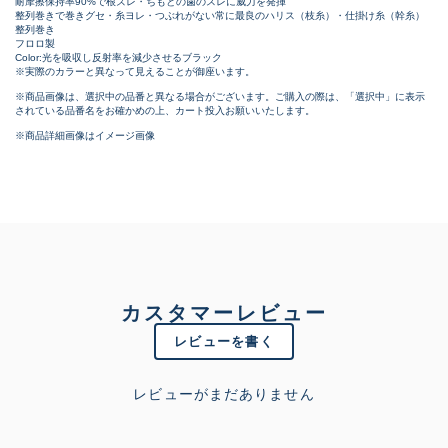
耐摩擦保持率90%で根ズレ・ちもとの歯のスレに威力を発揮
整列巻きで巻きグセ・糸ヨレ・つぶれがない常に最良のハリス（枝糸）・仕掛け糸（幹糸）
整列巻き
フロロ製
Color:光を吸収し反射率を減少させるブラック
※実際のカラーと異なって見えることが御座います。
※商品画像は、選択中の品番と異なる場合がございます。ご購入の際は、「選択中」に表示
されている品番名をお確かめの上、カート投入お願いいたします。
※商品詳細画像はイメージ画像
カスタマーレビュー
レビューを書く
レビューがまだありません