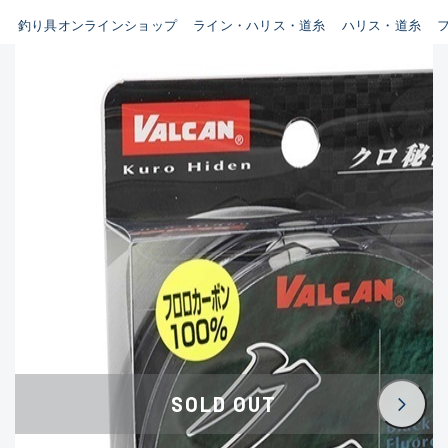
釣り具オンラインショップ
ライン・ハリス・道糸
ハリス・道糸
B
新商品
(35)
使用感や傷はあるが全体的に
おすすめ
(0)
綺麗な良品
在庫有のみ
(3393)
セール
(224)
C
価格
使用感や傷のある一般的な中
古品
C-
この条件で検索する
かなり使用感があり、全体的
に目立つ傷が多い品
D
SOLD OUT
著しく状態が悪いが使用はで