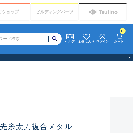
古
ショップ
ビルディング
パーツ
0
ログイン
カート
ヘルプ
お気に入り
ダー先糸太刀複合メタル