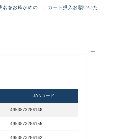
番名をお確かめの上、カート投入お願いいた
に綺麗な良品
中古品
的に目立つ傷が多
JANコード
できるもの、改造
4953873286148
4953873286155
いません。 状態は写真にてご
4953873286162