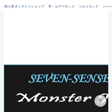
B
釣り具オンラインショップ
竿・ルアーロッド
ソルトロッド
シー
新商品
(35)
使用感や傷はあるが全体的に綺
麗な良品
おすすめ
(0)
在庫有のみ
(3395)
C
セール
(224)
使用感や傷のある一般的な中古
価格
品
C-
かなり使用感があり、全体的に
この条件で検索する
目立つ傷が多い品
D
著しく状態が悪いが使用はでき
るもの、改造品も含む
悪