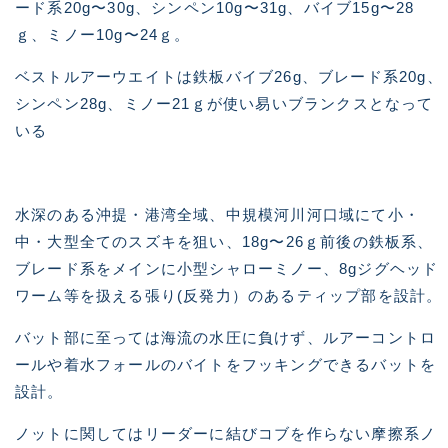
ード系20g〜30g、シンペン10g〜31g、バイブ15g〜28
ｇ、ミノー10g〜24ｇ。
ベストルアーウエイトは鉄板バイブ26g、ブレード系20g、
シンペン28g、ミノー21ｇが使い易いブランクスとなって
いる
水深のある沖提・港湾全域、中規模河川河口域にて小・
中・大型全てのスズキを狙い、18g〜26ｇ前後の鉄板系、
ブレード系をメインに小型シャローミノー、8gジグヘッド
ワーム等を扱える張り(反発力）のあるティップ部を設計。
バット部に至っては海流の水圧に負けず、ルアーコントロ
ールや着水フォールのバイトをフッキングできるバットを
設計。
ノットに関してはリーダーに結びコブを作らない摩擦系ノ