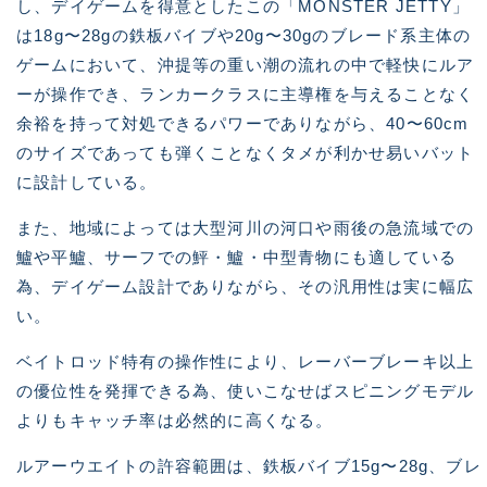
し、デイゲームを得意としたこの「MONSTER JETTY」
は18g〜28gの鉄板バイブや20g〜30gのブレード系主体の
ゲームにおいて、沖提等の重い潮の流れの中で軽快にルア
ーが操作でき、ランカークラスに主導権を与えることなく
余裕を持って対処できるパワーでありながら、40〜60cm
のサイズであっても弾くことなくタメが利かせ易いバット
に設計している。
また、地域によっては大型河川の河口や雨後の急流域での
鱸や平鱸、サーフでの鮃・鱸・中型青物にも適している
為、デイゲーム設計でありながら、その汎用性は実に幅広
い。
ベイトロッド特有の操作性により、レーバーブレーキ以上
の優位性を発揮できる為、使いこなせばスピニングモデル
よりもキャッチ率は必然的に高くなる。
ルアーウエイトの許容範囲は、鉄板バイブ15g〜28g、ブレ