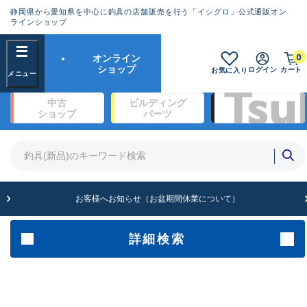
静岡県から愛知県を中心に釣具の店舗販売を行う「イシグロ」公式通販オン
ランクとは？
ラインショップ
フリーワード
0
オンライン
SA
ショップ
ログイン
カート
お気に入り
新古品（メーカー問屋から仕入
中古
ビルディング
れた未使用品）
良
ショップ
パーツ
商品カテゴリ
※店頭展示時の置き傷が付いている
ものも含む
竿・ルアーロッド(1326)
リール・カスタムパーツ(342)
竿リールセット(2)
A
ルアー・エギ(1928)
お客様へお知らせ（お盆期間休業について）
傷が極めて少ない極上品
ライン・ハリス・道糸(761)
針・仕掛(319)
詳細検索
メーカー
B+
使用感や傷は少なく比較的美品
その他