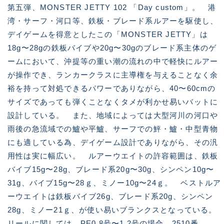
第五弾、MONSTER JETTY 102 「Day custom」。 港
湾・サーフ・河口等、鉄板・ブレード系ルアーを駆使し、
デイゲームを得意としたこの「MONSTER JETTY」は
18g〜28gの鉄板バイブや20g〜30gのブレード系主体のゲ
ームにおいて、沖提等の重い潮の流れの中で軽快にルアー
が操作でき、ランカークラスに主導権を与えることなく余
裕を持って対処できるパワーでありながら、40〜60cmの
サイズであっても弾くことなくタメが利かせ易いバットに
設計している。 また、地域によっては大型河川の河口や
雨後の急流域での鱸や平鱸、サーフでの鮃・鱸・中型青物
にも適している為、デイゲーム設計でありながら、その汎
用性は実に幅広い。 ルアーウエイトの許容範囲は、鉄板
バイブ15g〜28g、ブレード系20g〜30g、シンペン10g〜
31g、バイブ15g〜28ｇ、ミノー10g〜24ｇ。 ベストルア
ーウエイトは鉄板バイブ26g、ブレード系20g、シンペン
28g、ミノー21ｇ、が使い易いブランクスとなっている。
リールに関しては、PE0.8号〜1.2号の場合、2510番、