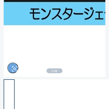
※ルアー、エギ、雑品、その他につきましては
ランク表記はございません。 状態は写真にてご
確認ください。
1
/
16