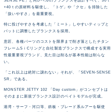
SENSE PE」と同レベルのブランクスを設計すべく、30ｔ
+40ｔの原材料を駆使し、「トゲ」や「クセ」を排除した
「扱いやすさ」を最重要視。
特に投げやすさを考慮した「ミート」しやすいティップと
バットに調整したブランクスを採用。
意匠、各種パーツのコストを限界まで削ぎ落としたチタン
フレームSｉCリングと自社製造ブランクスで構成する実用
性最重要視ブランド、見た目は削るが基本性能は削らな
い。
「これ以上は絶対に譲れない」それが、「SEVEN-SENSE
SR」である。
MONSTER JETTY 102 「Day custom」がコンセプトは
そのままに新規ブランクス設計のベイトモデルが完成。
港湾・サーフ・河口等、鉄板・ブレード系ルアーを駆使