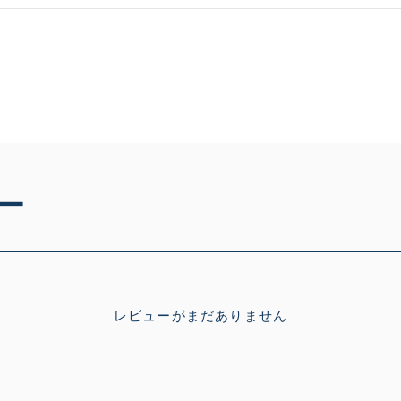
C-
い品
著しく状態が悪いが使用は
D
品も含む
※ルアー、エギ、雑品、その他につきましてはランク表記はござ
確認ください。
ー
レビューがまだありません