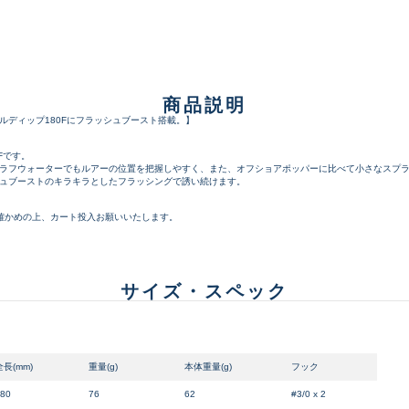
品）
SA
※店頭展示時の置き傷が付いて
傷が極めて少ない極上品
A
商品説明
ディップ180Fにフラッシュブースト搭載。】
Fです。
ラフウォーターでもルアーの位置を把握しやすく、また、オフショアポッパーに比べて小さなスプ
使用感や傷は少なく比較的
B+
ュブーストのキラキラとしたフラッシングで誘い続けます。
お確かめの上、カート投入お願いいたします。
使用感や傷はあるが全体的
B
サイズ・スペック
使用感や傷のある一般的な
C
全長(mm)
重量(g)
本体重量(g)
フック
かなり使用感があり、全体
80
76
62
#3/0 x 2