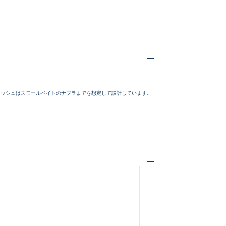
いるものも含む
ラッシュはスモールベイトのナブラまでを想定して設計しています。
美品
に綺麗な良品
中古品
的に目立つ傷が多