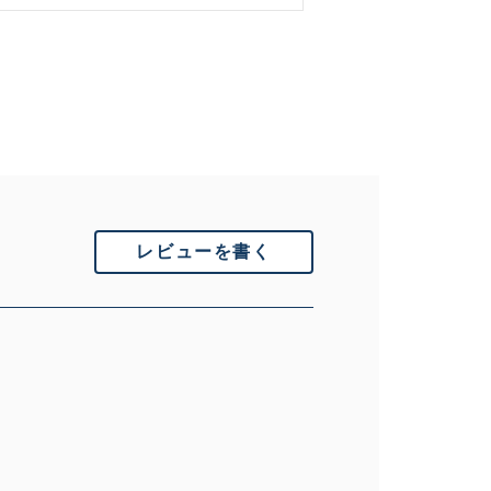
できるもの、改造
いません。 状態は写真にてご
レビューを書く