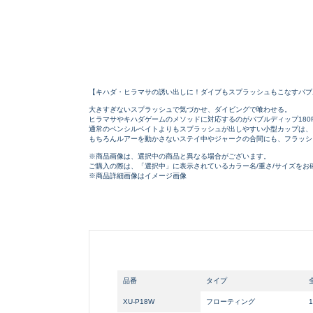
良
【キハダ・ヒラマサの誘い出しに！ダイブもスプラッシュもこなすバブル
大きすぎないスプラッシュで気づかせ、ダイビングで喰わせる。
ヒラマサやキハダゲームのメソッドに対応するのがバブルディップ180
通常のペンシルベイトよりもスプラッシュが出しやすい小型カップは、
もちろんルアーを動かさないステイ中やジャークの合間にも、フラッシ
※商品画像は、選択中の商品と異なる場合がございます。
ご購入の際は、「選択中」に表示されているカラー名/重さ/サイズを
※商品詳細画像はイメージ画像
品番
タイプ
XU-P18W
フローティング
1