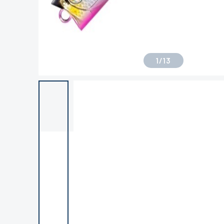
1
/
13