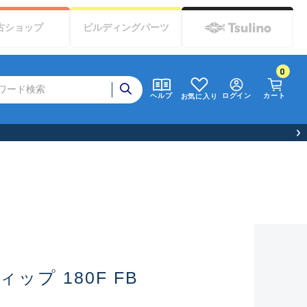
古
ショップ
ビルディング
パーツ
0
ログイン
カート
ヘルプ
お気に入り
ィップ 180F FB