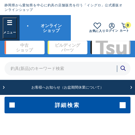
静岡県から愛知県を中心に釣具の店舗販売を行う「イシグロ」公式通販オ
ランクとは？
ンラインショップ
フリーワード
0
オンライン
SA
ショップ
ログイン
カート
お気に入り
新古品（メーカー問屋から仕
中古
ビルディング
入れた未使用品）
良
ショップ
パーツ
商品カテゴリ
※店頭展示時の置き傷が付いている
ものも含む
竿・ルアーロッド(1326)
リール・カスタムパーツ(342)
竿リールセット(2)
A
ルアー・エギ(1928)
お客様へお知らせ（お盆期間休業について）
傷が極めて少ない極上品
ライン・ハリス・道糸(761)
針・仕掛(319)
詳細検索
メーカー
B+
使用感や傷は少なく比較的美
品
その他