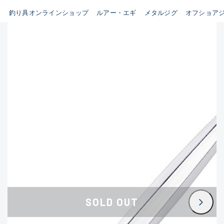
釣り具オンラインショップ
ルアー・エギ
メタルジグ
オフショア
B
新商品
(35)
使用感や傷はあるが全体的に
おすすめ
(0)
綺麗な良品
在庫有のみ
(3395)
セール
(224)
C
価格
使用感や傷のある一般的な中
古品
C-
この条件で検索する
かなり使用感があり、全体的
に目立つ傷が多い品
D
SOLD OUT
著しく状態が悪いが使用はで