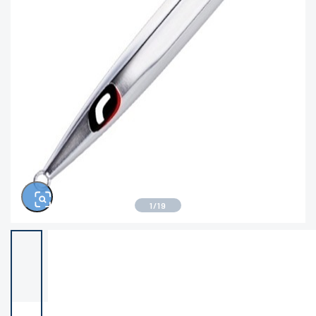
きるもの、改造品も含む
悪
※ルアー、エギ、雑品、その他につきましては
ランク表記はございません。 状態は写真にて
ご確認ください。
1
/
19