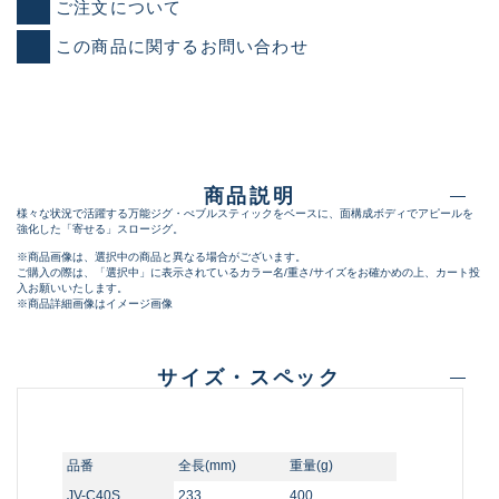
ご注文について
この商品に関するお問い合わせ
商品説明
様々な状況で活躍する万能ジグ・ぺブルスティックをベースに、面構成ボディでアピールを
強化した「寄せる」スロージグ。
※商品画像は、選択中の商品と異なる場合がございます。
ご購入の際は、「選択中」に表示されているカラー名/重さ/サイズをお確かめの上、カート投
入お願いいたします。
※商品詳細画像はイメージ画像
サイズ・スペック
品番
全長(mm)
重量(g)
JV-C40S
233
400