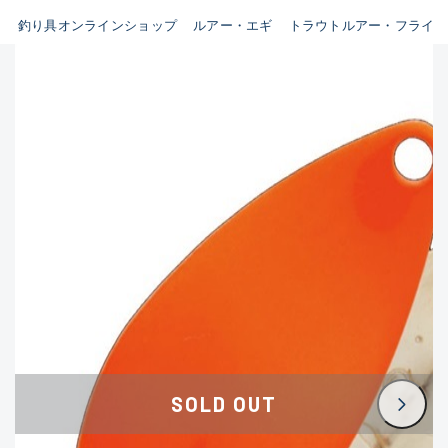
釣り具オンラインショップ
ルアー・エギ
トラウトルアー・フライ
B
新商品
(35)
使用感や傷はあるが全体的に
おすすめ
(0)
綺麗な良品
在庫有のみ
(3395)
セール
(224)
C
価格
使用感や傷のある一般的な中
古品
C-
この条件で検索する
かなり使用感があり、全体的
に目立つ傷が多い品
D
SOLD OUT
著しく状態が悪いが使用はで