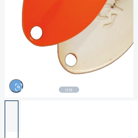
きるもの、改造品も含む
悪
※ルアー、エギ、雑品、その他につきましては
ランク表記はございません。 状態は写真にて
ご確認ください。
1
/
12