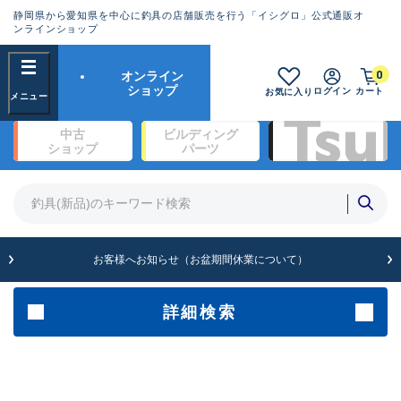
静岡県から愛知県を中心に釣具の店舗販売を行う「イシグロ」公式通販オ
ランクとは？
ンラインショップ
フリーワード
0
オンライン
SA
ショップ
ログイン
カート
お気に入り
新古品（メーカー問屋から仕
中古
ビルディング
入れた未使用品）
良
ショップ
パーツ
商品カテゴリ
※店頭展示時の置き傷が付いている
ものも含む
竿・ルアーロッド(1327)
リール・カスタムパーツ(342)
竿リールセット(2)
A
ルアー・エギ(1929)
お客様へお知らせ（お盆期間休業について）
傷が極めて少ない極上品
ライン・ハリス・道糸(761)
針・仕掛(319)
詳細検索
メーカー
B+
使用感や傷は少なく比較的美
品
その他