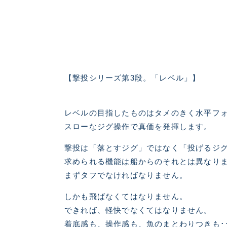
【撃投シリーズ第3段。「レベル」】
レベルの目指したものはタメのきく水平フ
良
スローなジグ操作で真価を発揮します。
撃投は「落とすジグ」ではなく「投げるジ
求められる機能は船からのそれとは異なり
まずタフでなければなりません。
しかも飛ばなくてはなりません。
できれば、軽快でなくてはなりません。
着底感も、操作感も、魚のまとわりつきも･