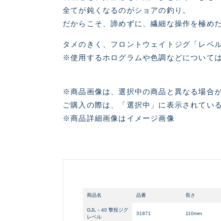
全てが鈍くなるのがショアの釣り。
だからこそ、諦めずに、繊細な操作を極め
タメのきく、フロントウェイトジグ「レベ
※使用するホログラムや色調などについて
※商品画像は、選択中の商品と異なる場合
ご購入の際は、「選択中」に表示されている
※商品詳細画像はイメージ画像
悪
商品名
品番
長さ
GJL－40 撃投ジグ
31871
110mm
レベル