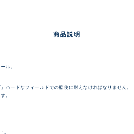
商品説明
ランクとは？
新古品（メーカー問屋から
ォール。
品）
SA
※店頭展示時の置き傷が付いて
グ」ハードなフィールドでの酷使に耐えなければなりません。
ます。
傷が極めて少ない極上品
A
使用感や傷は少なく比較的
B+
･･。