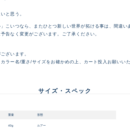
たいと思う。
使用感や傷はあるが全体的
B
ル」こいつなら、またひとつ新しい世界が拓ける事は、間違い
は予告なく変更がございます。ご了承ください。
使用感や傷のある一般的な
C
がございます。
かなり使用感があり、全体
カラー名/重さ/サイズをお確かめの上、カート投入お願いい
C-
い品
著しく状態が悪いが使用は
サイズ・スペック
D
品も含む
重量
形態
※ルアー、エギ、雑品、その他につきましてはランク表記はござ
確認ください。
40g
ルアー