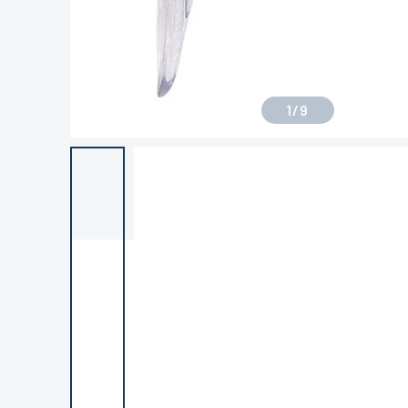
1
/
9