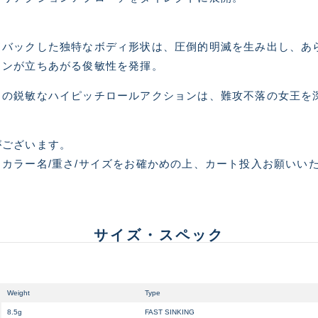
使用感や傷はあるが全体的
B
ドバックした独特なボディ形状は、圧倒的明滅を生み出し、あ
ョンが立ちあがる俊敏性を発揮。
使用感や傷のある一般的な
自の鋭敏なハイピッチロールアクションは、難攻不落の女王を
C
がございます。
かなり使用感があり、全体
C-
い品
カラー名/重さ/サイズをお確かめの上、カート投入お願いい
著しく状態が悪いが使用は
D
品も含む
サイズ・スペック
※ルアー、エギ、雑品、その他につきましてはランク表記はござ
確認ください。
Weight
Type
8.5g
FAST SINKING