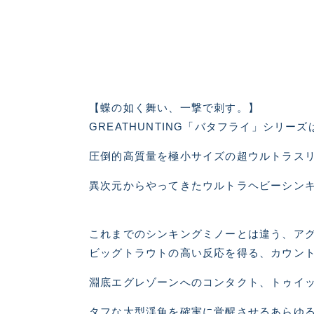
【蝶の如く舞い、一撃で刺す。】
GREATHUNTING「バタフライ」シリ
圧倒的高質量を極小サイズの超ウルトラス
良
異次元からやってきたウルトラヘビーシン
これまでのシンキングミノーとは違う、ア
ビッグトラウトの高い反応を得る、カウン
淵底エグレゾーンへのコンタクト、トゥイ
タフな大型渓魚を確実に覚醒させるあらゆ