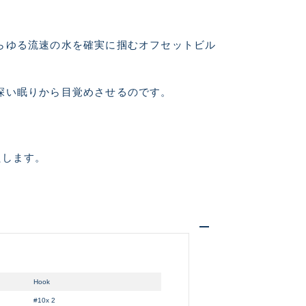
に綺麗な良品
らゆる流速の水を確実に掴むオフセットビル
中古品
深い眠りから目覚めさせるのです。
的に目立つ傷が多
たします。
できるもの、改造
いません。 状態は写真にてご
Hook
#10x 2