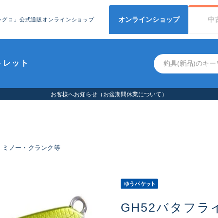
オンライン
ショップ
中
シグロ」公式通販オンラインショップ
トレット
客様へお知らせ（お盆期間休業について）
ミノー・クランク等
GH52バタフラ