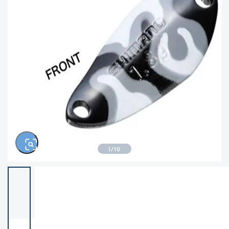
※ルアー、エギ、雑品、その他につきましては
ランク表記はございません。 状態は写真にてご
確認ください。
1
/
10