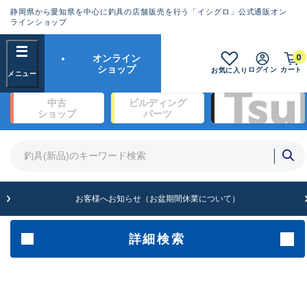
静岡県から愛知県を中心に釣具の店舗販売を行う「イシグロ」公式通販オン
ランクとは？
ラインショップ
フリーワード
0
オンライン
SA
ショップ
ログイン
カート
お気に入り
新古品（メーカー問屋から仕入
中古
ビルディング
れた未使用品）
良
ショップ
パーツ
商品カテゴリ
※店頭展示時の置き傷が付いている
ものも含む
竿・ルアーロッド(1327)
リール・カスタムパーツ(342)
竿リールセット(2)
A
ルアー・エギ(1929)
お客様へお知らせ（お盆期間休業について）
傷が極めて少ない極上品
ライン・ハリス・道糸(761)
針・仕掛(319)
詳細検索
メーカー
B+
使用感や傷は少なく比較的美品
その他