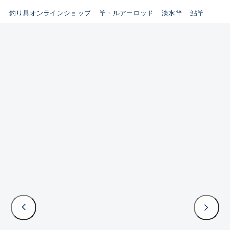
B
釣り具オンラインショップ
竿・ルアーロッド
淡水竿
鮎竿
新商品
(35)
使用感や傷はあるが全体的に綺
麗な良品
おすすめ
(0)
在庫有のみ
(3398)
C
セール
(224)
使用感や傷のある一般的な中古
価格
品
C-
かなり使用感があり、全体的に
この条件で検索する
目立つ傷が多い品
D
著しく状態が悪いが使用はでき
るもの、改造品も含む
悪