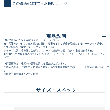
この商品に関するお問い合わせ
商品説明
【歴代最高バランスを実現させた「ベリーベスト」】
ゼロ周辺のテンション感知能力に優れ、緻密なオトリ操作を可能にするシャープな本調子。
シマノ鮎竿を代表するフラッグシップモデルだ。
シャープな張り感を保ちながらもスムーズな曲がりで優れたタメ性能も兼備する。
4代目にして歴代最高のベストバランスに仕上げた「ベリーベスト」な90、85、80がラインナ
ップ。
※商品画像は、選択中の品番と異なる場合がございます。
ご購入の際は、「選択中」に表示されている品番名をお確かめの上、カート投入お願いいたしま
す。
※商品詳細画像はイメージ画像
サイズ・スペック