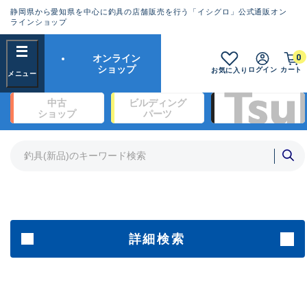
静岡県から愛知県を中心に釣具の店舗販売を行う「イシグロ」公式通販オン
ランクとは？
ラインショップ
フリーワード
0
オンライン
SA
ショップ
ログイン
カート
お気に入り
新古品（メーカー問屋から仕入
中古
ビルディング
れた未使用品）
良
ショップ
パーツ
商品カテゴリ
※店頭展示時の置き傷が付いている
ものも含む
竿・ルアーロッド(1327)
リール・カスタムパーツ(342)
竿リールセット(2)
A
ルアー・エギ(1929)
傷が極めて少ない極上品
ライン・ハリス・道糸(761)
針・仕掛(319)
詳細検索
メーカー
B+
使用感や傷は少なく比較的美品
その他