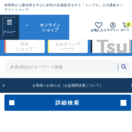
静岡県から愛知県を中心に釣具の店舗販売を行う「イシグロ」公式通販オン
ランクとは？
ラインショップ
フリーワード
0
オンライン
SA
ショップ
ログイン
カート
お気に入り
新古品（メーカー問屋から仕入
中古
ビルディング
れた未使用品）
良
ショップ
パーツ
商品カテゴリ
※店頭展示時の置き傷が付いている
ものも含む
竿・ルアーロッド(1327)
リール・カスタムパーツ(342)
竿リールセット(2)
A
ルアー・エギ(1929)
お客様へお知らせ（お盆期間休業について）
傷が極めて少ない極上品
ライン・ハリス・道糸(761)
針・仕掛(319)
詳細検索
メーカー
B+
使用感や傷は少なく比較的美品
その他