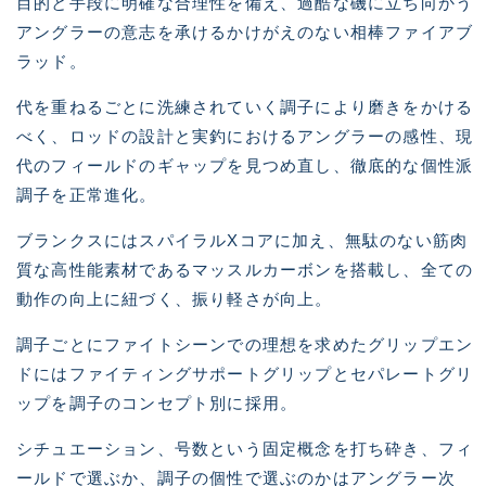
目的と手段に明確な合理性を備え、過酷な磯に立ち向かう
アングラーの意志を承けるかけがえのない相棒ファイアブ
ラッド。
代を重ねるごとに洗練されていく調子により磨きをかける
べく、ロッドの設計と実釣におけるアングラーの感性、現
代のフィールドのギャップを見つめ直し、徹底的な個性派
調子を正常進化。
ブランクスにはスパイラルXコアに加え、無駄のない筋肉
質な高性能素材であるマッスルカーボンを搭載し、全ての
動作の向上に紐づく、振り軽さが向上。
調子ごとにファイトシーンでの理想を求めたグリップエン
ドにはファイティングサポートグリップとセパレートグリ
ップを調子のコンセプト別に採用。
シチュエーション、号数という固定概念を打ち砕き、フィ
ールドで選ぶか、調子の個性で選ぶのかはアングラー次