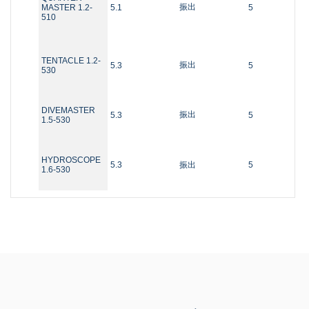
振出
MASTER 1.2-
5.1
5
510
TENTACLE 1.2-
振出
5.3
5
530
DIVEMASTER
振出
5.3
5
1.5-530
HYDROSCOPE
5.3
振出
5
1.6-530