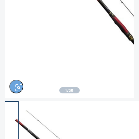
※ルアー、エギ、雑品、その他につきましては
ランク表記はございません。 状態は写真にてご
確認ください。
1
/
25