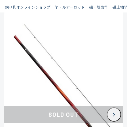
B
釣り具オンラインショップ
竿・ルアーロッド
磯・堤防竿
磯上物
新商品
(35)
使用感や傷はあるが全体的に綺
麗な良品
おすすめ
(0)
在庫有のみ
(3396)
C
セール
(224)
使用感や傷のある一般的な中古
価格
品
C-
かなり使用感があり、全体的に
この条件で検索する
目立つ傷が多い品
D
SOLD OUT
著しく状態が悪いが使用はでき
るもの、改造品も含む
悪