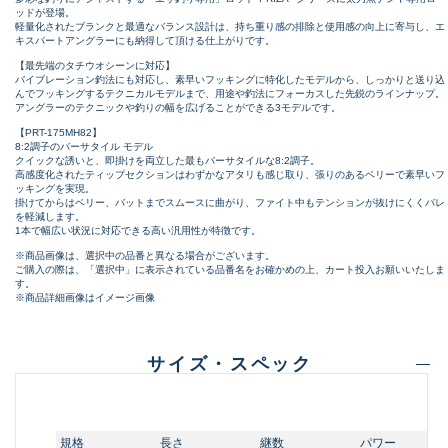
ッドが登場。
軽量化されたブランクと最適なバランス設計は、持ち重り感の排除と使用感の向上に寄与し、エ
キスパートアングラーにも納得して頂ける仕上がりです。
【最先端のタチウオシーンに対応】
バイブレーション釣法にも対応し、素早いフッキングに特化したモデルから、しっかりと送り込
んでフッキングするテクニカルモデルまで、用途や釣法にフォーカスした先鋭のラインナップ。
アングラーのテクニックや釣りの幅を広げることができる3モデルです。
【PRT-175MH82】
8:2調子のバーサタイル モデル
クイックな誘いと、即掛けを両立した最もバーサタイルな8:2調子。
高感度化されたティップセクションはわずかなアタリも感じ取り、張りのあるベリーで素早いフ
ッキングを実現。
掛けてからはベリー、バットまでスムースに曲がり、ファイト中もテンションが抜けにくくバレ
を軽減します。
1本で幅広い状況に対応できる高い汎用性が特徴です。
※商品画像は、選択中の品番と異なる場合がございます。
ご購入の際は、「選択中」に表示されている品番名をお確かめの上、カート投入お願いいたしま
す。
※商品詳細画像はイメージ画像
サイズ・スペック
規格
長さ
継数
パワー