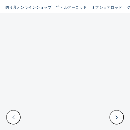
B
釣り具オンラインショップ
竿・ルアーロッド
オフショアロッド
新商品
(35)
使用感や傷はあるが全体的に綺
麗な良品
おすすめ
(0)
在庫有のみ
(3385)
C
セール
(224)
使用感や傷のある一般的な中古
価格
品
C-
かなり使用感があり、全体的に
この条件で検索する
目立つ傷が多い品
D
著しく状態が悪いが使用はでき
るもの、改造品も含む
悪