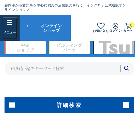
静岡県から愛知県を中心に釣具の店舗販売を行う「イシグロ」公式通販オン
ランクとは？
ラインショップ
フリーワード
0
オンライン
SA
ショップ
ログイン
カート
お気に入り
新古品（メーカー問屋から仕入
中古
ビルディング
れた未使用品）
良
ショップ
パーツ
商品カテゴリ
※店頭展示時の置き傷が付いている
ものも含む
竿・ルアーロッド(1321)
リール・カスタムパーツ(334)
竿リールセット(2)
A
ルアー・エギ(1922)
傷が極めて少ない極上品
ライン・ハリス・道糸(760)
針・仕掛(319)
詳細検索
メーカー
B+
使用感や傷は少なく比較的美品
その他