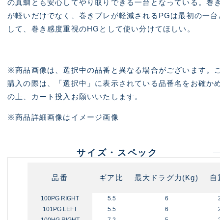
の真鯛とも安心してやり取りできる一台となっている。巻
が軽いだけでなく、巻きブレが軽減されるPGは最初の一台
して、巻き感度重視のHGとして使い分けてほしい。
※商品画像は、選択中の品番と異なる場合がございます。
購入の際は、「選択中」に表示されている品番名をお確か
の上、カート投入お願いいたします。
※商品詳細画像はイメージ画像
サイズ・スペック
品番
ギア比
最大ドラグ力(Kg)
自
100PG RIGHT
5.5
6
101PG LEFT
5.5
6
100HG RIGHT
7.2
5