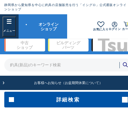
静岡県から愛知県を中心に釣具の店舗販売を行う「イシグロ」公式通販オンライ
ランクとは？
ンショップ
フリーワード
オンライン
SA
ショップ
ログイン
カ
お気に入り
新古品（メーカー問屋から仕入
中古
ビルディング
良
た未使用品）
ショップ
パーツ
商品カテゴリ
※店頭展示時の置き傷が付いているも
のも含む
竿・ルアーロッド(1327)
リール・カスタムパーツ(342)
竿リールセット(2)
A
ルアー・エギ(1929)
お客様へお知らせ（お盆期間休業について）
傷が極めて少ない極上品
ライン・ハリス・道糸(761)
針・仕掛(319)
詳細検索
メーカー
B+
使用感や傷は少なく比較的美品
その他