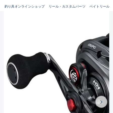
B
釣り具オンラインショップ
リール・カスタムパーツ
ベイトリール
新商品
(35)
使用感や傷はあるが全体的に綺
な良品
おすすめ
(0)
在庫有のみ
(3396)
C
セール
(224)
使用感や傷のある一般的な中古
価格
C-
かなり使用感があり、全体的に
立つ傷が多い品
この条件で検索する
D
著しく状態が悪いが使用はでき
もの、改造品も含む
悪