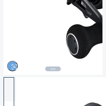
※ルアー、エギ、雑品、その他につきましてはラ
ク表記はございません。 状態は写真にてご確認く
ださい。
1
/
11