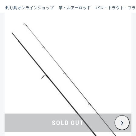
B
釣り具オンラインショップ
竿・ルアーロッド
バス・トラウト・フラ
新商品
(35)
使用感や傷はあるが全体的に綺
麗な良品
おすすめ
(0)
在庫有のみ
(3393)
C
セール
(224)
使用感や傷のある一般的な中古
価格
品
C-
かなり使用感があり、全体的に
この条件で検索する
目立つ傷が多い品
D
SOLD OUT
著しく状態が悪いが使用はでき
るもの、改造品も含む
悪