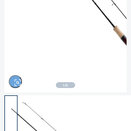
※ルアー、エギ、雑品、その他につきましては
ランク表記はございません。 状態は写真にてご
確認ください。
1
/
5