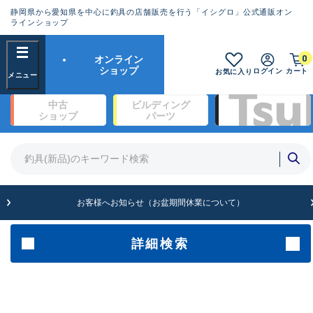
静岡県から愛知県を中心に釣具の店舗販売を行う「イシグロ」公式通販オン
ランクとは？
ラインショップ
フリーワード
0
オンライン
SA
ショップ
ログイン
カート
お気に入り
新古品（メーカー問屋から仕入
中古
ビルディング
れた未使用品）
良
ショップ
パーツ
商品カテゴリ
※店頭展示時の置き傷が付いている
ものも含む
竿・ルアーロッド(1327)
リール・カスタムパーツ(342)
竿リールセット(2)
A
ルアー・エギ(1929)
お客様へお知らせ（お盆期間休業について）
傷が極めて少ない極上品
ライン・ハリス・道糸(761)
針・仕掛(319)
詳細検索
メーカー
B+
使用感や傷は少なく比較的美品
その他