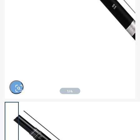
※ルアー、エギ、雑品、その他につきましては
ランク表記はございません。 状態は写真にてご
確認ください。
1
/
4