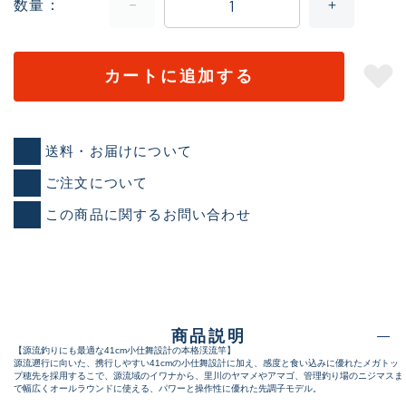
数量
カートに追加する
送料・お届けについて
ご注文について
この商品に関するお問い合わせ
商品説明
【源流釣りにも最適な41cm小仕舞設計の本格渓流竿】
源流遡行に向いた、携行しやすい41cmの小仕舞設計に加え、感度と食い込みに優れたメガトッ
プ穂先を採用するこで、源流域のイワナから、里川のヤマメやアマゴ、管理釣り場のニジマスま
で幅広くオールラウンドに使える、パワーと操作性に優れた先調子モデル。