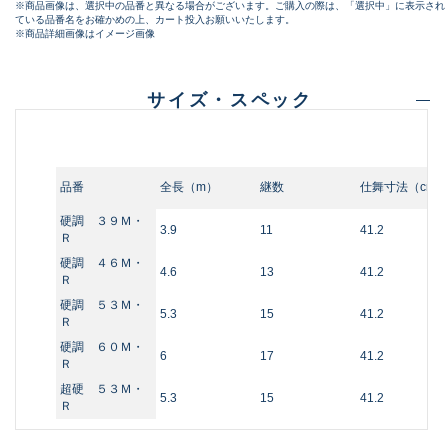
※商品画像は、選択中の品番と異なる場合がございます。ご購入の際は、「選択中」に表示され
ている品番名をお確かめの上、カート投入お願いいたします。
※商品詳細画像はイメージ画像
サイズ・スペック
品番
全長（m）
継数
仕舞寸法（cm）
硬調 ３９Ｍ・
3.9
11
41.2
Ｒ
硬調 ４６Ｍ・
4.6
13
41.2
Ｒ
硬調 ５３Ｍ・
5.3
15
41.2
Ｒ
硬調 ６０Ｍ・
6
17
41.2
Ｒ
超硬 ５３Ｍ・
5.3
15
41.2
Ｒ