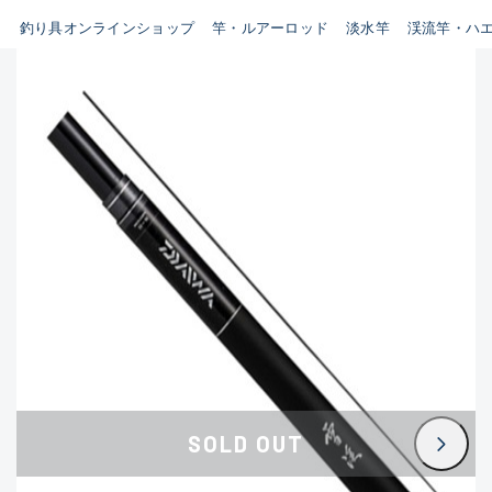
B
釣り具オンラインショップ
竿・ルアーロッド
淡水竿
渓流竿・ハ
新商品
(35)
使用感や傷はあるが全体的に綺
麗な良品
おすすめ
(0)
在庫有のみ
(3394)
C
セール
(224)
使用感や傷のある一般的な中古
価格
品
C-
かなり使用感があり、全体的に
この条件で検索する
目立つ傷が多い品
D
SOLD OUT
著しく状態が悪いが使用はでき
るもの、改造品も含む
悪