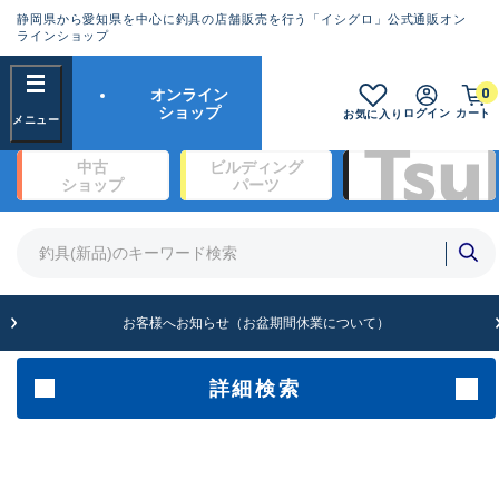
静岡県から愛知県を中心に釣具の店舗販売を行う「イシグロ」公式通販オン
ランクとは？
ラインショップ
フリーワード
0
オンライン
SA
ショップ
ログイン
カート
お気に入り
新古品（メーカー問屋から仕入
中古
ビルディング
れた未使用品）
良
ショップ
パーツ
商品カテゴリ
※店頭展示時の置き傷が付いている
ものも含む
竿・ルアーロッド(1327)
リール・カスタムパーツ(342)
竿リールセット(2)
A
ルアー・エギ(1929)
お客様へお知らせ（お盆期間休業について）
傷が極めて少ない極上品
ライン・ハリス・道糸(761)
針・仕掛(319)
詳細検索
メーカー
B+
使用感や傷は少なく比較的美品
その他