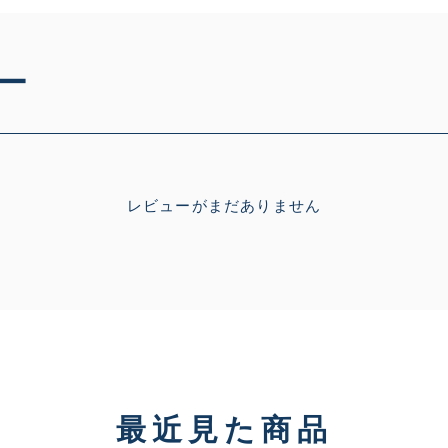
D
品も含む
ー
※ルアー、エギ、雑品、その他につきましてはランク表記はござ
確認ください。
レビューがまだありません
最近見た商品