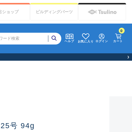
古
ショップ
ビルディング
パーツ
0
ログイン
カート
ヘルプ
お気に入り
5号 94g