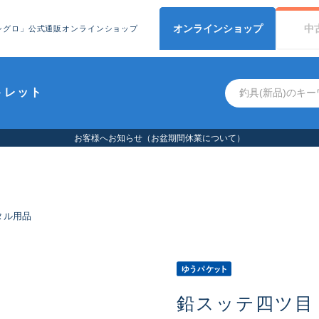
オンライン
ショップ
中
シグロ」公式通販オンラインショップ
トレット
お客様へお知らせ（お盆期間休業について）
タル用品
鉛スッテ四ツ目 2