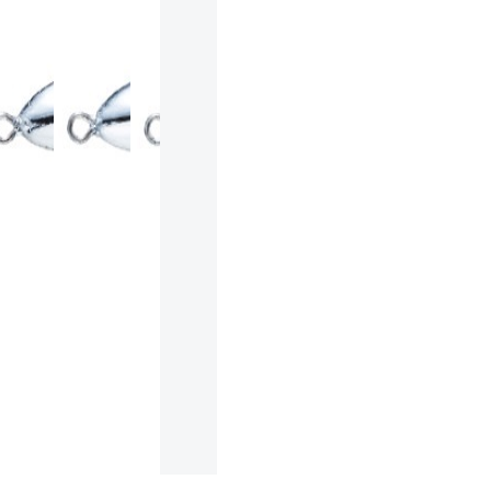
ランクとは？
新古品（メーカー問屋から
品）
SA
※店頭展示時の置き傷が付いて