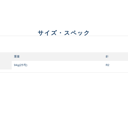
傷が極めて少ない極上品
A
サイズ・スペック
使用感や傷は少なく比較的
B+
使用感や傷はあるが全体的
重量
針
B
94g(25号)
R2
使用感や傷のある一般的な
C
かなり使用感があり、全体
C-
い品
著しく状態が悪いが使用は