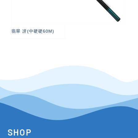
翡翠 冴(中硬硬60M)
SHOP