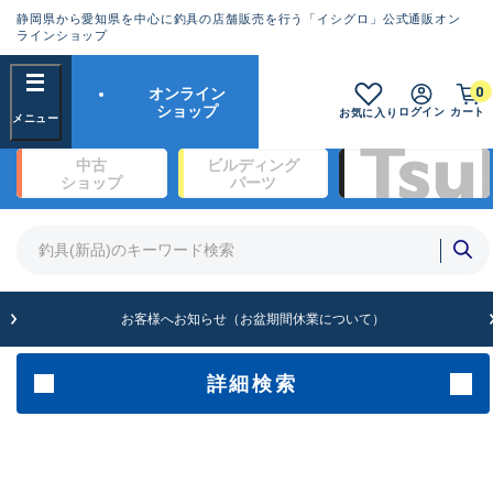
静岡県から愛知県を中心に釣具の店舗販売を行う「イシグロ」公式通販オン
ランクとは？
ラインショップ
フリーワード
0
オンライン
SA
ショップ
ログイン
カート
お気に入り
新古品（メーカー問屋から仕入
中古
ビルディング
れた未使用品）
良
ショップ
パーツ
商品カテゴリ
※店頭展示時の置き傷が付いている
ものも含む
竿・ルアーロッド(1326)
リール・カスタムパーツ(342)
竿リールセット(2)
A
ルアー・エギ(1928)
お客様へお知らせ（お盆期間休業について）
傷が極めて少ない極上品
ライン・ハリス・道糸(761)
針・仕掛(319)
詳細検索
メーカー
B+
使用感や傷は少なく比較的美品
その他