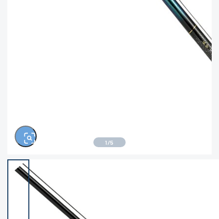
※ルアー、エギ、雑品、その他につきましては
ランク表記はございません。 状態は写真にてご
確認ください。
1
/
5