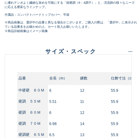
に優れテンポよく繊細な攻めを可能にする「抜硬調（6：4調子）」と、渓流師の様々なニーズ
に応える豊富なラインナップ。
付属品：コンパクトハードトップカバー、竿袋
※商品画像は、選択中の品番と異なる場合がございます。ご購入の際は、「選択中」に表示され
ている品番名をお確かめの上、カート投入お願いいたします。
※商品詳細画像はイメージ画像
サイズ・スペック
品番
全長（m）
継数
仕舞寸法（cm）
中硬硬 ６０Ｍ
6
12
55.9
硬調 ５５Ｍ
5.51
11
55.9
硬調 ６０Ｍ
6
12
55.9
硬調 ７０Ｍ
6.98
14
55.9
硬調硬 ６５Ｍ
6.5
13
55.9