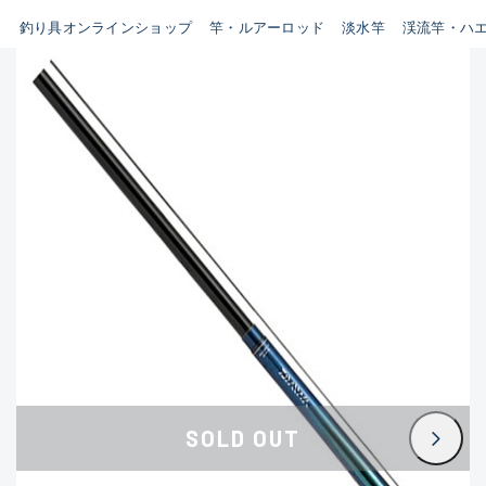
B
釣り具オンラインショップ
竿・ルアーロッド
淡水竿
渓流竿・ハ
新商品
(35)
使用感や傷はあるが全体的に綺
麗な良品
おすすめ
(0)
在庫有のみ
(3395)
C
セール
(224)
使用感や傷のある一般的な中古
価格
品
C-
かなり使用感があり、全体的に
この条件で検索する
目立つ傷が多い品
D
SOLD OUT
著しく状態が悪いが使用はでき
るもの、改造品も含む
悪