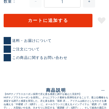
数量
カートに追加する
送料・お届けについて
ご注文について
この商品に関するお問い合わせ
商品説明
【HVFナノプラスカーボン採用で冴え渡る感度と調子を備えた渓流竿】
HVFナノプラスカーボンを採用し、さらにブランク素材を高弾性化することで、最上位機種をも
凌駕する調子と感度を実現した、冴え渡る新生「翡翠 冴」。アイテムは鋭さとしなやかさを兼
ね備える「中硬硬（7：3調子）」に、オールラウンドに使えるメインアイテム「硬調（7：3調
子）」、大型狙いや太糸、大オモリに対応する「硬調硬（7：3調子）」、そして細糸の適応力