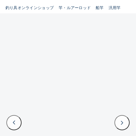
釣り具オンラインショップ
竿・ルアーロッド
船竿
汎用竿
新商品
(35)
おすすめ
(0)
在庫有のみ
(3393)
セール
(224)
価格
悪