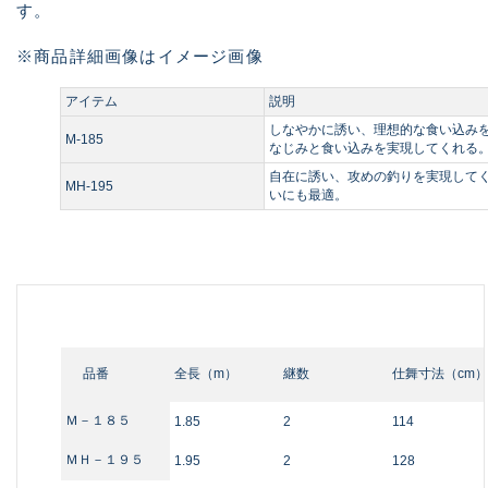
す。
※商品詳細画像はイメージ画像
アイテム
説明
しなやかに誘い、理想的な食い込み
M-185
なじみと食い込みを実現してくれる
自在に誘い、攻めの釣りを実現して
MH-195
いにも最適。
品番
全長（m）
継数
仕舞寸法（cm）
Ｍ－１８５
1.85
2
114
ＭＨ－１９５
1.95
2
128