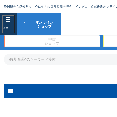
静岡県から愛知県を中心に釣具の店舗販売を行う「イシグロ」公式通販オンライ
フリーワード
オンライン
ショップ
良
中古
ショップ
商品カテゴリ
竿・ルアーロッド(1327)
リール・カスタムパーツ(342)
竿リールセット(2)
ルアー・エギ(1929)
ライン・ハリス・道糸(761)
針・仕掛(319)
メーカー
その他