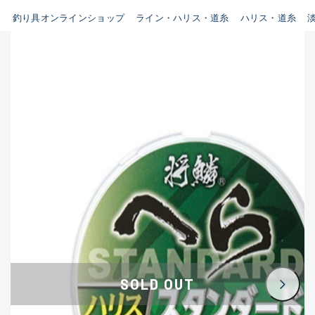
釣り具オンラインショップ
ライン・ハリス・道糸
ハリス・道糸
B
新商品
(35)
使用感や傷はあるが全体的に
おすすめ
(0)
綺麗な良品
在庫有のみ
(3393)
セール
(224)
C
価格
使用感や傷のある一般的な中
古品
C-
この条件で検索する
かなり使用感があり、全体的
に目立つ傷が多い品
D
SOLD OUT
著しく状態が悪いが使用はで