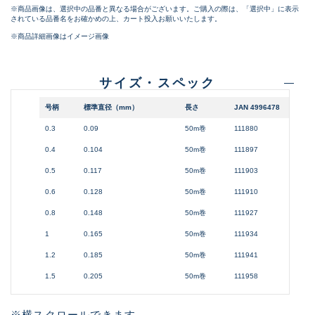
※商品画像は、選択中の品番と異なる場合がございます。ご購入の際は、「選択中」に表示
されている品番名をお確かめの上、カート投入お願いいたします。
※商品詳細画像はイメージ画像
サイズ・スペック
号柄
標準直径（mm）
長さ
JAN 4996478
0.3
0.09
50m巻
111880
0.4
0.104
50m巻
111897
0.5
0.117
50m巻
111903
0.6
0.128
50m巻
111910
0.8
0.148
50m巻
111927
1
0.165
50m巻
111934
1.2
0.185
50m巻
111941
1.5
0.205
50m巻
111958
※横スクロールできます。