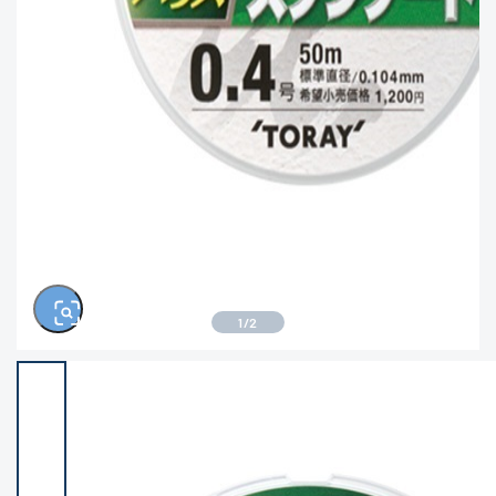
きるもの、改造品も含む
悪
※ルアー、エギ、雑品、その他につきましては
ランク表記はございません。 状態は写真にて
ご確認ください。
1
/
2