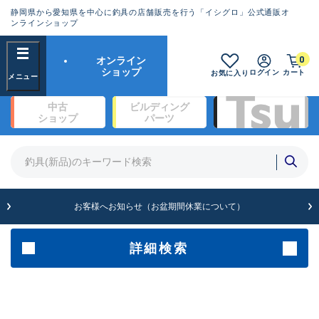
静岡県から愛知県を中心に釣具の店舗販売を行う「イシグロ」公式通販オ
ランクとは？
ンラインショップ
フリーワード
0
オンライン
SA
ショップ
ログイン
カート
お気に入り
新古品（メーカー問屋から仕
中古
ビルディング
入れた未使用品）
良
ショップ
パーツ
商品カテゴリ
※店頭展示時の置き傷が付いている
ものも含む
竿・ルアーロッド(1327)
リール・カスタムパーツ(342)
竿リールセット(2)
A
ルアー・エギ(1929)
お客様へお知らせ（お盆期間休業について）
傷が極めて少ない極上品
ライン・ハリス・道糸(761)
針・仕掛(319)
詳細検索
メーカー
B+
使用感や傷は少なく比較的美
品
その他