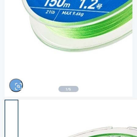
※ルアー、エギ、雑品、その他につきましては
ランク表記はございません。 状態は写真にてご
確認ください。
1
/
5