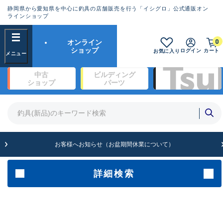
静岡県から愛知県を中心に釣具の店舗販売を行う「イシグロ」公式通販オン
ランクとは？
ラインショップ
フリーワード
0
オンライン
SA
ショップ
ログイン
カート
お気に入り
新古品（メーカー問屋から仕入
中古
ビルディング
れた未使用品）
良
ショップ
パーツ
商品カテゴリ
※店頭展示時の置き傷が付いている
ものも含む
竿・ルアーロッド(1327)
リール・カスタムパーツ(342)
竿リールセット(2)
A
ルアー・エギ(1929)
お客様へお知らせ（お盆期間休業について）
傷が極めて少ない極上品
ライン・ハリス・道糸(761)
針・仕掛(319)
詳細検索
メーカー
B+
使用感や傷は少なく比較的美品
その他