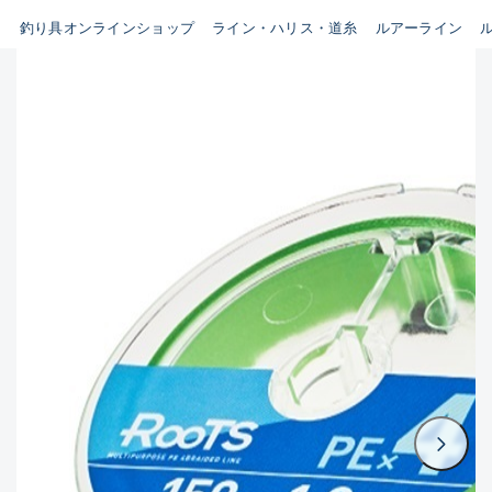
B
釣り具オンラインショップ
ライン・ハリス・道糸
ルアーライン
新商品
(35)
使用感や傷はあるが全体的に綺
麗な良品
おすすめ
(0)
在庫有のみ
(3397)
C
セール
(224)
使用感や傷のある一般的な中古
価格
品
C-
かなり使用感があり、全体的に
この条件で検索する
目立つ傷が多い品
D
著しく状態が悪いが使用はでき
るもの、改造品も含む
悪