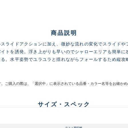
商品説明
ルスライドアクションに加え、微妙な流れの変化でスライドや
バイトを誘発。浮き上がりも早いのでシャローエリアも簡単に
ランクとは？
なる。水平姿勢でユラユラと揺れながらフォールするため縦攻
新古品（メーカー問屋から
す。ご購入の際は、「選択中」に表示されている品番・カラー名等をお確かめ
品）
SA
※店頭展示時の置き傷が付いて
サイズ・スペック
傷が極めて少ない極上品
A
テスト飛距離