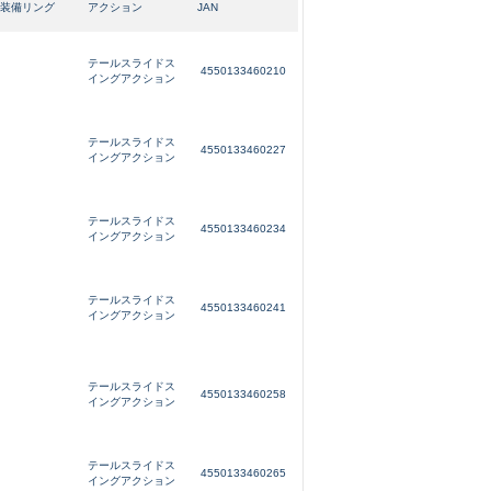
装備リング
アクション
JAN
美品
テールスライドス
4550133460210
イングアクション
に綺麗な良品
テールスライドス
4550133460227
イングアクション
中古品
テールスライドス
4550133460234
イングアクション
的に目立つ傷が多
テールスライドス
4550133460241
イングアクション
テールスライドス
4550133460258
できるもの、改造
イングアクション
テールスライドス
4550133460265
イングアクション