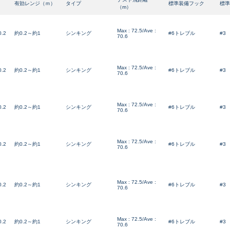
有効レンジ（ｍ）
タイプ
標準装備フック
標準
（m）
使用感や傷は少なく比較的
B+
Max : 72.5/Ave :
0.2
約0.2～約1
シンキング
#6トレブル
#3
70.6
使用感や傷はあるが全体的
B
Max : 72.5/Ave :
0.2
約0.2～約1
シンキング
#6トレブル
#3
70.6
使用感や傷のある一般的な
Max : 72.5/Ave :
C
0.2
約0.2～約1
シンキング
#6トレブル
#3
70.6
かなり使用感があり、全体
Max : 72.5/Ave :
0.2
約0.2～約1
シンキング
#6トレブル
#3
70.6
C-
い品
Max : 72.5/Ave :
0.2
約0.2～約1
シンキング
#6トレブル
#3
著しく状態が悪いが使用は
70.6
D
品も含む
Max : 72.5/Ave :
0.2
約0.2～約1
シンキング
#6トレブル
#3
70.6