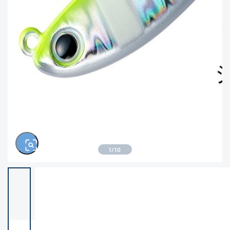
きるもの、改造品も含む
悪
※ルアー、エギ、雑品、その他につきましては
ランク表記はございません。 状態は写真にて
ご確認ください。
1
/
10