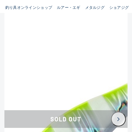
釣り具オンラインショップ
ルアー・エギ
メタルジグ
ショアジグ
B
新商品
(35)
使用感や傷はあるが全体的に
おすすめ
(0)
綺麗な良品
在庫有のみ
(3390)
セール
(224)
C
価格
使用感や傷のある一般的な中
古品
C-
この条件で検索する
かなり使用感があり、全体的
に目立つ傷が多い品
D
SOLD OUT
著しく状態が悪いが使用はで