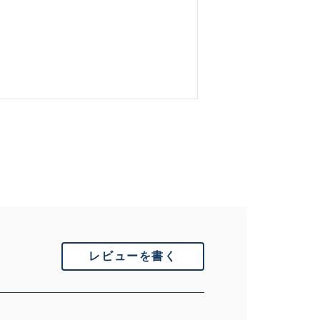
的に目立つ傷が多
できるもの、改造
いません。 状態は写真にてご
レビューを書く