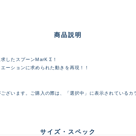
新古品（メーカー問屋から
品）
SA
※店頭展示時の置き傷が付いて
商品説明
傷が極めて少ない極上品
A
したスプーンMarK Σ！
ュエーションに求められた動きを再現！！
使用感や傷は少なく比較的
B+
ございます。ご購入の際は、「選択中」に表示されているカラ
使用感や傷はあるが全体的
B
使用感や傷のある一般的な
C
サイズ・スペック