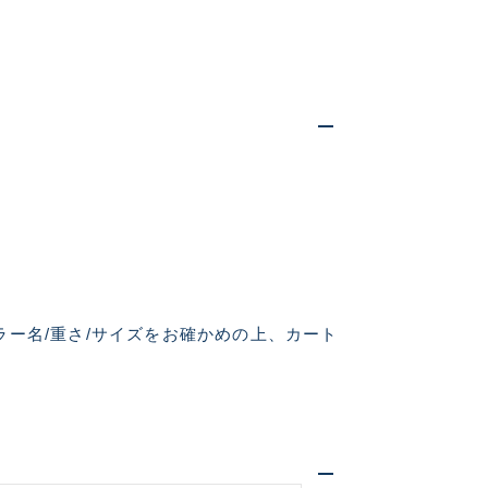
仕入れた未使用
いるものも含む
美品
ー名/重さ/サイズをお確かめの上、カート
に綺麗な良品
中古品