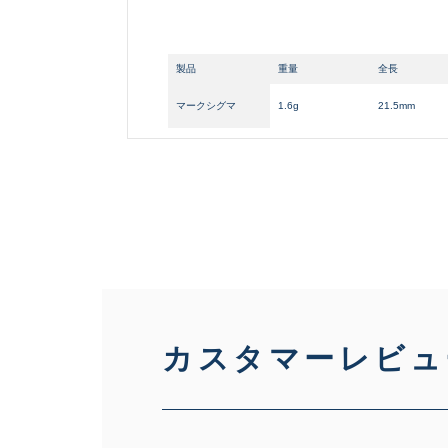
製品
重量
全長
マークシグマ
1.6g
21.5mm
悪
カスタマーレビュ