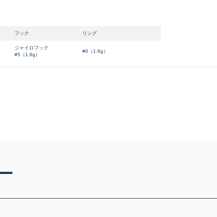
かなり使用感があり、全体
C-
い品
フック
リング
ジャイロフック
#0（1.6g）
#5（1.6g）
著しく状態が悪いが使用は
D
品も含む
※ルアー、エギ、雑品、その他につきましてはランク表記はござ
確認ください。
ー