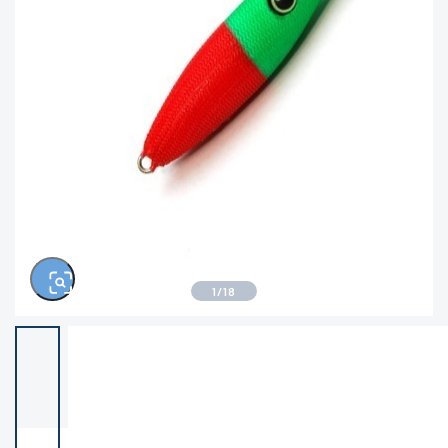
きるもの、改造品も含む
悪
※ルアー、エギ、雑品、その他につきましては
ランク表記はございません。 状態は写真にて
ご確認ください。
1
/
18