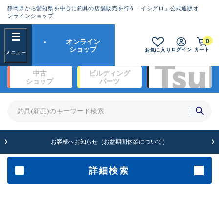
静岡県から愛知県を中心に釣具の店舗販売を行う「イシグロ」公式通販オ
ランクとは？
ンラインショップ
フリーワード
0
オンライン
SA
ショップ
ログイン
カート
お気に入り
新古品（メーカー問屋から仕
中古
ビルディング
入れた未使用品）
良
ショップ
パーツ
商品カテゴリ
※店頭展示時の置き傷が付いている
ものも含む
竿・ルアーロッド(1327)
リール・カスタムパーツ(342)
竿リールセット(2)
A
ルアー・エギ(1929)
お客様へお知らせ（お盆期間休業について）
傷が極めて少ない極上品
ライン・ハリス・道糸(761)
針・仕掛(319)
詳細検索
メーカー
B+
使用感や傷は少なく比較的美
品
その他