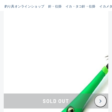
釣り具オンラインショップ
針・仕掛
イカ・タコ針・仕掛
イカメ
B
新商品
(35)
使用感や傷はあるが全体的に
おすすめ
(0)
綺麗な良品
在庫有のみ
(3397)
セール
(224)
C
価格
使用感や傷のある一般的な中
古品
C-
この条件で検索する
かなり使用感があり、全体的
に目立つ傷が多い品
D
SOLD OUT
著しく状態が悪いが使用はで