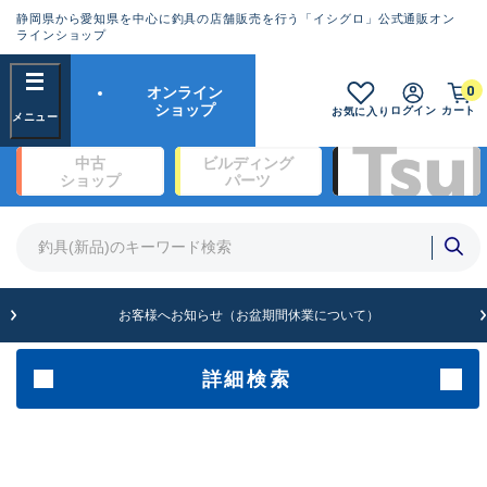
静岡県から愛知県を中心に釣具の店舗販売を行う「イシグロ」公式通販オン
ランクとは？
ラインショップ
フリーワード
0
オンライン
SA
ショップ
ログイン
カート
お気に入り
新古品（メーカー問屋から仕入
中古
ビルディング
れた未使用品）
良
ショップ
パーツ
商品カテゴリ
※店頭展示時の置き傷が付いている
ものも含む
竿・ルアーロッド(1327)
リール・カスタムパーツ(342)
竿リールセット(2)
A
ルアー・エギ(1929)
お客様へお知らせ（お盆期間休業について）
傷が極めて少ない極上品
ライン・ハリス・道糸(761)
針・仕掛(319)
詳細検索
メーカー
B+
使用感や傷は少なく比較的美品
その他