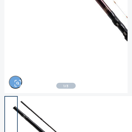
※ルアー、エギ、雑品、その他につきましては
ランク表記はございません。 状態は写真にてご
確認ください。
1
/
3