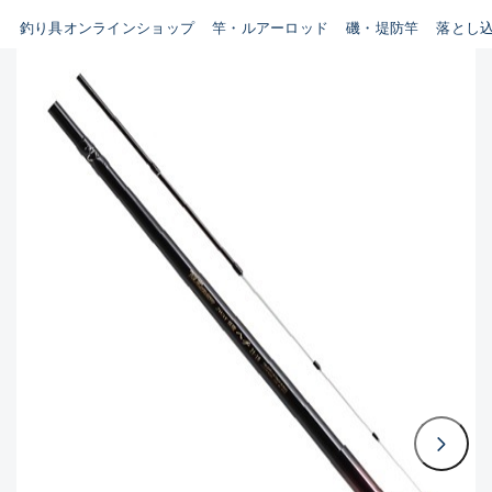
B
釣り具オンラインショップ
竿・ルアーロッド
磯・堤防竿
落とし
新商品
(35)
使用感や傷はあるが全体的に綺
麗な良品
おすすめ
(0)
在庫有のみ
(3397)
C
セール
(224)
使用感や傷のある一般的な中古
価格
品
C-
かなり使用感があり、全体的に
この条件で検索する
目立つ傷が多い品
D
著しく状態が悪いが使用はでき
るもの、改造品も含む
悪