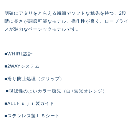
明確にアタリをとらえる繊細でソフトな穂先を持つ、2段
階に長さが調節可能なモデル。操作性が良く、ロープライ
スが魅力なベーシックモデルです。
■WHIRL設計
■2WAYシステム
■滑り防止処理（グリップ）
■視認性のよいカラー穂先（白+蛍光オレンジ）
■ALLＦｕｊｉ製ガイド
■ステンレス製ＬＳシート