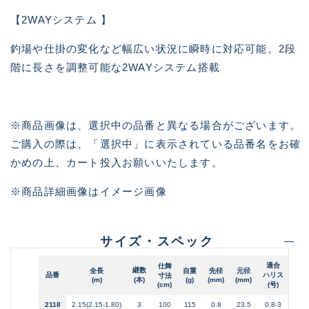
【2WAYシステム 】
釣場や仕掛の変化など幅広い状況に瞬時に対応可能。2段
階に長さを調整可能な2WAYシステム搭載
※商品画像は、選択中の品番と異なる場合がございます。
ご購入の際は、「選択中」に表示されている品番名をお確
かめの上、カート投入お願いいたします。
※商品詳細画像はイメージ画像
サイズ・スペック
適合
仕舞
継数
錘負
全長
自重
先径
元径
品番
ハリス
寸法
(m)
(本)
(g)
(mm)
(mm)
(号
(cm)
(号)
2118
2.15(2.15-1.80)
3
100
115
0.8
23.5
0.8-3
2-