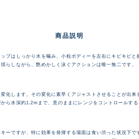
ランクとは？
商品説明
新古品（メーカー問屋から
品）
SA
リップはしっかり水を噛み、小粒ボディーを左右にキビキビと
※店頭展示時の置き傷が付いて
を揺らしながら、艶めかしく泳ぐアクションは唯一無二です。
傷が極めて少ない極上品
A
に変化します。その変化に素早くアジャストさせることが出来
から水深約1.2mまで、意のままにレンジをコントロールす
使用感や傷は少なく比較的
B+
使用感や傷はあるが全体的
ッキーですが、特に効果を発揮する場面は食い渋った状況下で
B