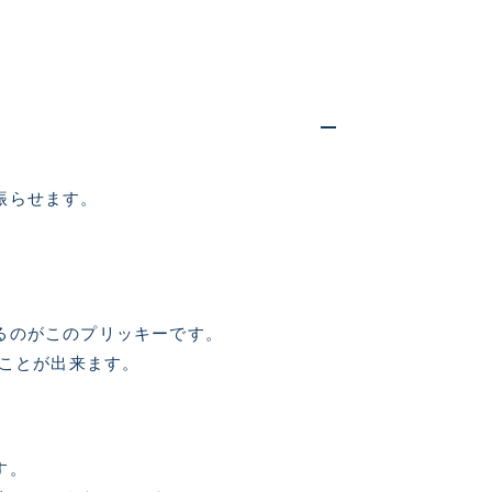
仕入れた未使用
振らせます。
いるものも含む
るのがこのプリッキーです。
ることが出来ます。
美品
に綺麗な良品
す。