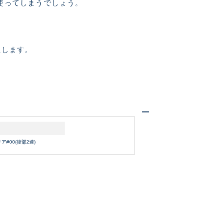
使ってしまうでしょう。
中古品
たします。
的に目立つ傷が多
できるもの、改造
ア#00(後部2連)
いません。 状態は写真にてご