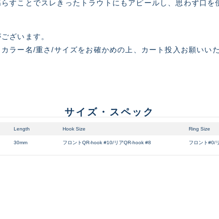
揺らすことでスレきったトラウトにもアピールし、思わず口を
使用感や傷のある一般的な
C
がございます。
カラー名/重さ/サイズをお確かめの上、カート投入お願いい
かなり使用感があり、全体
C-
い品
著しく状態が悪いが使用は
サイズ・スペック
D
品も含む
Length
Hook Size
Ring Size
30mm
フロントQR-hook #10/リアQR-hook #8
フロント#0/リ
※ルアー、エギ、雑品、その他につきましてはランク表記はござ
確認ください。