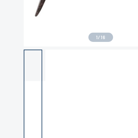
1
/
16