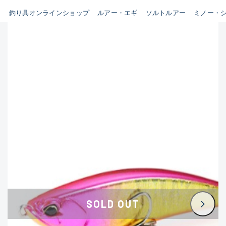
釣り具オンラインショップ
ルアー・エギ
ソルトルアー
ミノー・
B
新商品
(35)
使用感や傷はあるが全体的に
おすすめ
(0)
綺麗な良品
在庫有のみ
(3396)
セール
(224)
C
価格
使用感や傷のある一般的な中
古品
C-
この条件で検索する
かなり使用感があり、全体的
に目立つ傷が多い品
D
SOLD OUT
著しく状態が悪いが使用はで