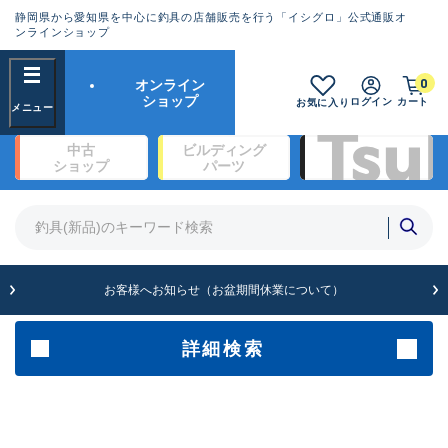
静岡県から愛知県を中心に釣具の店舗販売を行う「イシグロ」公式通販オ
ランクとは？
ンラインショップ
フリーワード
0
オンライン
SA
ショップ
ログイン
カート
お気に入り
新古品（メーカー問屋から仕
中古
ビルディング
入れた未使用品）
良
ショップ
パーツ
商品カテゴリ
※店頭展示時の置き傷が付いている
ものも含む
竿・ルアーロッド(1327)
リール・カスタムパーツ(342)
竿リールセット(2)
A
ルアー・エギ(1929)
お客様へお知らせ（お盆期間休業について）
傷が極めて少ない極上品
ライン・ハリス・道糸(761)
針・仕掛(319)
詳細検索
メーカー
B+
使用感や傷は少なく比較的美
品
その他