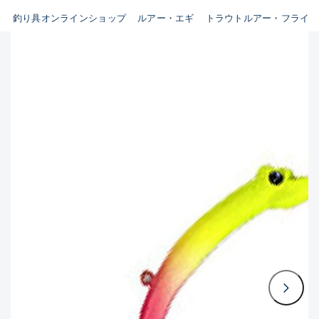
釣り具オンラインショップ
ルアー・エギ
トラウトルアー・フライ
B
新商品
(35)
使用感や傷はあるが全体的に
おすすめ
(0)
綺麗な良品
在庫有のみ
(3397)
セール
(224)
C
価格
使用感や傷のある一般的な中
古品
C-
この条件で検索する
かなり使用感があり、全体的
に目立つ傷が多い品
D
著しく状態が悪いが使用はで