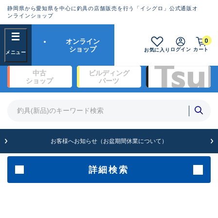
静岡県から愛知県を中心に釣具の店舗販売を行う「イシグロ」公式通販オ
ランクとは？
ンラインショップ
フリーワード
0
オンライン
SA
ショップ
ログイン
カート
お気に入り
新古品（メーカー問屋から仕
中古
ビルディング
入れた未使用品）
良
ショップ
パーツ
商品カテゴリ
※店頭展示時の置き傷が付いている
ものも含む
竿・ルアーロッド(1327)
リール・カスタムパーツ(342)
竿リールセット(2)
A
ルアー・エギ(1929)
お客様へお知らせ（お盆期間休業について）
傷が極めて少ない極上品
ライン・ハリス・道糸(761)
針・仕掛(319)
詳細検索
メーカー
B+
使用感や傷は少なく比較的美
品
その他