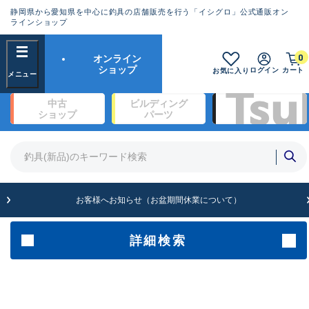
静岡県から愛知県を中心に釣具の店舗販売を行う「イシグロ」公式通販オン
ランクとは？
ラインショップ
フリーワード
0
オンライン
SA
ショップ
ログイン
カート
お気に入り
新古品（メーカー問屋から仕入
中古
ビルディング
れた未使用品）
良
ショップ
パーツ
商品カテゴリ
※店頭展示時の置き傷が付いている
ものも含む
竿・ルアーロッド(1327)
リール・カスタムパーツ(342)
竿リールセット(2)
A
ルアー・エギ(1929)
お客様へお知らせ（お盆期間休業について）
傷が極めて少ない極上品
ライン・ハリス・道糸(761)
針・仕掛(319)
詳細検索
メーカー
B+
使用感や傷は少なく比較的美品
その他