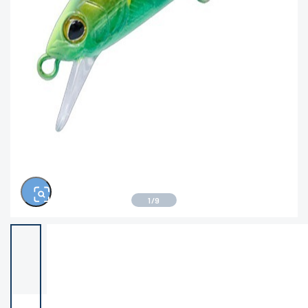
※ルアー、エギ、雑品、その他につきましては
ランク表記はございません。 状態は写真にてご
確認ください。
1
/
9