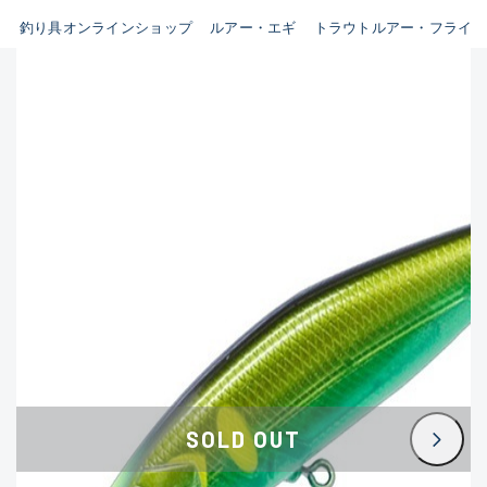
B
釣り具オンラインショップ
ルアー・エギ
トラウトルアー・フライ
新商品
(35)
使用感や傷はあるが全体的に綺
麗な良品
おすすめ
(0)
在庫有のみ
(3396)
C
セール
(224)
使用感や傷のある一般的な中古
価格
品
C-
かなり使用感があり、全体的に
この条件で検索する
目立つ傷が多い品
D
SOLD OUT
著しく状態が悪いが使用はでき
るもの、改造品も含む
悪