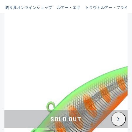
B
釣り具オンラインショップ
ルアー・エギ
トラウトルアー・フライ
新商品
(35)
使用感や傷はあるが全体的に綺
麗な良品
おすすめ
(0)
在庫有のみ
(3400)
C
セール
(224)
使用感や傷のある一般的な中古
価格
品
C-
かなり使用感があり、全体的に
この条件で検索する
目立つ傷が多い品
D
SOLD OUT
著しく状態が悪いが使用はでき
るもの、改造品も含む
悪