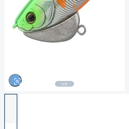
※ルアー、エギ、雑品、その他につきましては
ランク表記はございません。 状態は写真にてご
確認ください。
1
/
11