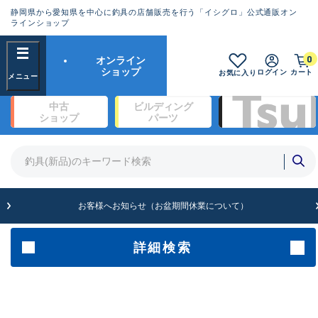
静岡県から愛知県を中心に釣具の店舗販売を行う「イシグロ」公式通販オン
ランクとは？
ラインショップ
フリーワード
0
オンライン
SA
ショップ
ログイン
カート
お気に入り
新古品（メーカー問屋から仕入
中古
ビルディング
れた未使用品）
良
ショップ
パーツ
商品カテゴリ
※店頭展示時の置き傷が付いている
ものも含む
竿・ルアーロッド(1327)
リール・カスタムパーツ(342)
竿リールセット(2)
A
ルアー・エギ(1929)
お客様へお知らせ（お盆期間休業について）
傷が極めて少ない極上品
ライン・ハリス・道糸(761)
針・仕掛(319)
詳細検索
メーカー
B+
使用感や傷は少なく比較的美品
その他