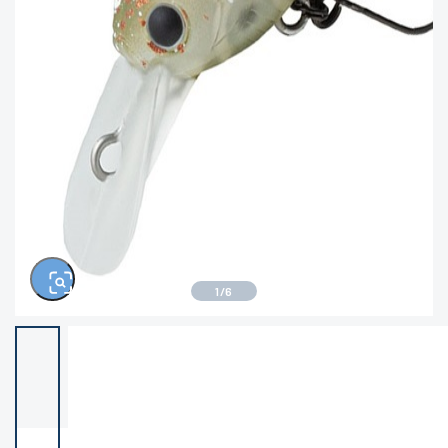
※ルアー、エギ、雑品、その他につきましては
ランク表記はございません。 状態は写真にてご
確認ください。
1
/
6