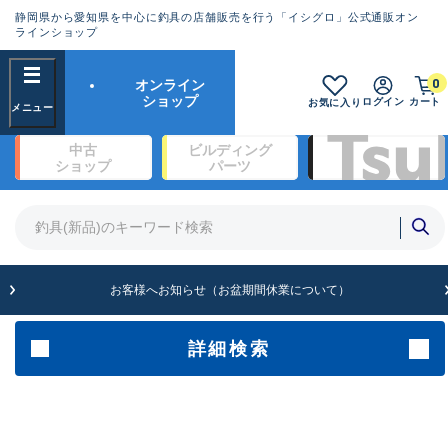
静岡県から愛知県を中心に釣具の店舗販売を行う「イシグロ」公式通販オン
ランクとは？
ラインショップ
フリーワード
0
オンライン
SA
ショップ
ログイン
カート
お気に入り
新古品（メーカー問屋から仕入
中古
ビルディング
れた未使用品）
良
ショップ
パーツ
商品カテゴリ
※店頭展示時の置き傷が付いている
ものも含む
竿・ルアーロッド(1327)
リール・カスタムパーツ(342)
竿リールセット(2)
A
ルアー・エギ(1929)
お客様へお知らせ（お盆期間休業について）
傷が極めて少ない極上品
ライン・ハリス・道糸(761)
針・仕掛(319)
詳細検索
メーカー
B+
使用感や傷は少なく比較的美品
その他