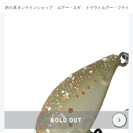
B
釣り具オンラインショップ
ルアー・エギ
トラウトルアー・フライ
新商品
(35)
使用感や傷はあるが全体的に綺
麗な良品
おすすめ
(0)
在庫有のみ
(3396)
C
セール
(224)
使用感や傷のある一般的な中古
価格
品
C-
かなり使用感があり、全体的に
この条件で検索する
目立つ傷が多い品
D
SOLD OUT
著しく状態が悪いが使用はでき
るもの、改造品も含む
悪