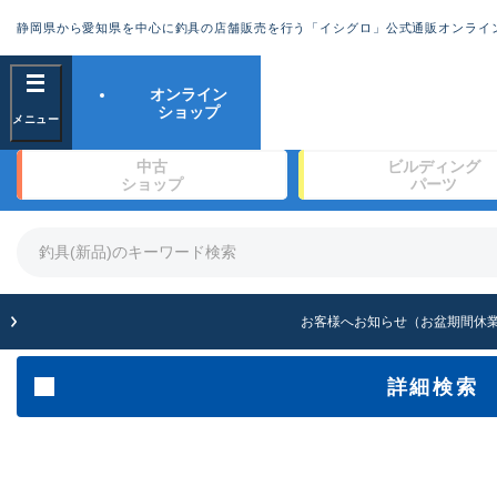
ランクとは
静岡県から愛知県を中心に釣具の店舗販売を行う「イシグロ」公式通販オンライ
フリーワード
オンライン
ショップ
新古品（メーカー
良
中古
ビルディング
※店頭展示時の置き
ショップ
パーツ
商品カテゴリ
竿・ルアーロッド(1329)
リール・カスタムパーツ(343)
竿リールセット(2)
傷が極めて少ない
ルアー・エギ(1929)
お客様へお知らせ（お盆期間休
ライン・ハリス・道糸(761)
針・仕掛(319)
詳細検索
メーカー
使用感や傷は少な
その他