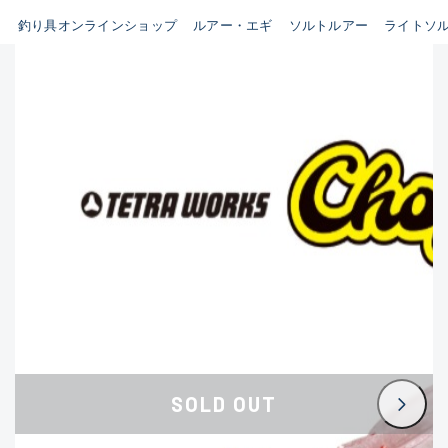
使用感や傷はある
釣り具オンラインショップ
ルアー・エギ
ソルトルアー
ライトソ
新商品
(35)
おすすめ
(0)
在庫有のみ
(3391)
使用感や傷のある
セール
(224)
価格
かなり使用感があ
著しく状態が悪い
悪
※ルアー、エギ、雑品、そ
認ください。
SOLD OUT