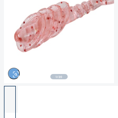
1
/
20