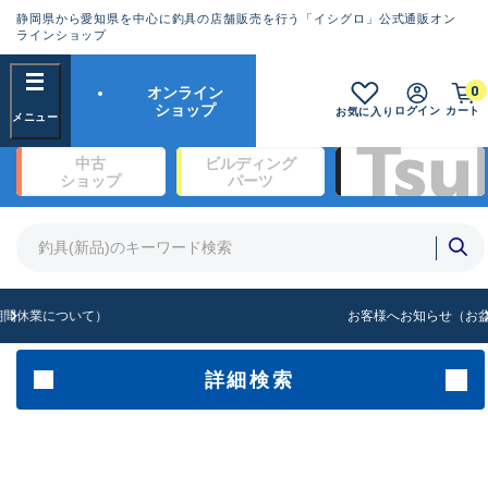
静岡県から愛知県を中心に釣具の店舗販売を行う「イシグロ」公式通販オン
ランクとは？
ラインショップ
フリーワード
0
オンライン
SA
ショップ
ログイン
カート
お気に入り
新古品（メーカー問屋から仕入
中古
ビルディング
れた未使用品）
良
ショップ
パーツ
商品カテゴリ
※店頭展示時の置き傷が付いている
ものも含む
竿・ルアーロッド(1326)
リール・カスタムパーツ(342)
竿リールセット(2)
A
ルアー・エギ(1928)
お客様へお知らせ（お盆期間休業について）
傷が極めて少ない極上品
ライン・ハリス・道糸(761)
針・仕掛(319)
詳細検索
メーカー
B+
使用感や傷は少なく比較的美品
その他