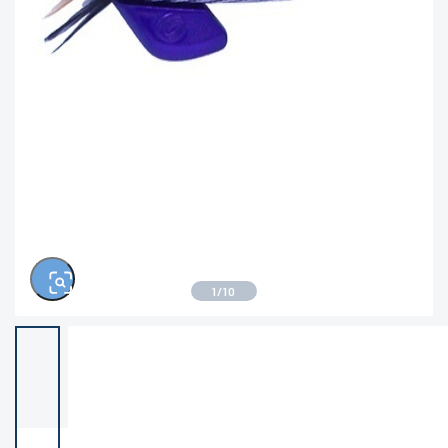
※ルアー、エギ、雑品、その他につきましては
ランク表記はございません。 状態は写真にてご
確認ください。
1
/
10