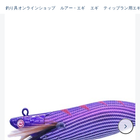
B
釣り具オンラインショップ
ルアー・エギ
エギ
ティップラン用エ
新商品
(35)
使用感や傷はあるが全体的に綺
麗な良品
おすすめ
(0)
在庫有のみ
(3395)
C
セール
(224)
使用感や傷のある一般的な中古
価格
品
C-
かなり使用感があり、全体的に
この条件で検索する
目立つ傷が多い品
D
著しく状態が悪いが使用はでき
るもの、改造品も含む
悪