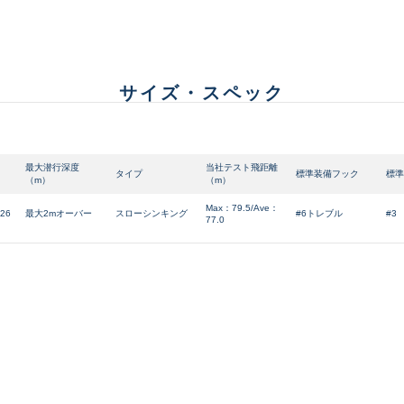
使用感や傷のある一般的な
C
サイズ・スペック
かなり使用感があり、全体
C-
い品
最大潜行深度
当社テスト飛距離
タイプ
標準装備フック
標準
（m）
（m）
Max：79.5/Ave：
著しく状態が悪いが使用は
26
最大2mオーバー
スローシンキング
#6トレブル
#3
77.0
D
品も含む
※ルアー、エギ、雑品、その他につきましてはランク表記はござ
確認ください。