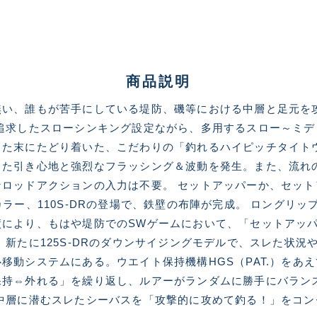
ランクとは？
商品説明
新古品（メーカー問屋から
無い、誰もが苦手にしている堤防、磯等における中層と足元を
品）
SA
追求したスローシンキング設定ながら、多用するスロー～ミ
※店頭展示時の置き傷が付いて
した末にたどり着いた、こだわりの「釣れるハイピッチタイト
した引き心地と強烈なフラッシング＆波動を発生。また、流れ
ロッドアクションの入力は不要。 セットアッパーか、セッ
傷が極めて少ない極上品
A
ラー、110S-DRの登場で、鉄壁の布陣が完成。 ロングリ
績により、もはや堤防でのSWゲームにおいて、「セットアッ
新たに125S-DRのダウンサイジングモデルで、スレた状況や
使用感や傷は少なく比較的
B+
移動システムにある。ウエイト保持機構HGS（PAT.）をあ
保持⇔外れる」を繰り返し、ルアーがランダムに勝手にバラン
中層に潜むスレたシーバスを「攻撃的に攻めて釣る！」をコ
使用感や傷はあるが全体的
B