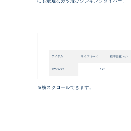
にも最適なカッ飛びシンキングダイバー。
アイテム
サイズ（mm）
標準自重（g）
125S-DR
125
※横スクロールできます。
悪