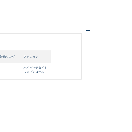
中古品
的に目立つ傷が多
装備リング
アクション
ハイピッチタイト
できるもの、改造
ウォブンロール
いません。 状態は写真にてご