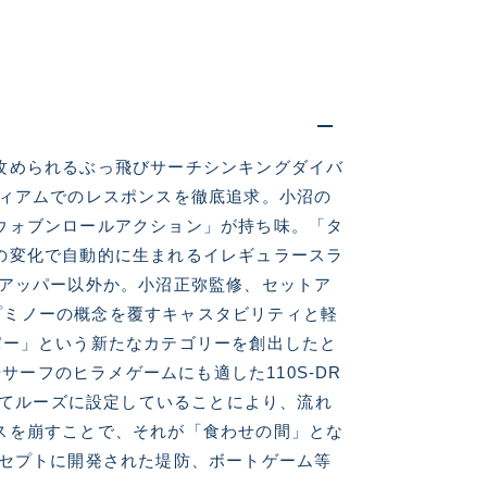
仕入れた未使用
攻められるぶっ飛びサーチシンキングダイバ
ディアムでのレスポンスを徹底追求。小沼の
いるものも含む
ウォブンロールアクション」が持ち味。「タ
の変化で自動的に生まれるイレギュラースラ
トアッパー以外か。小沼正弥監修、セットア
ップミノーの概念を覆すキャスタビリティと軽
パー」という新たなカテゴリーを創出したと
サーフのヒラメゲームにも適した110S-DR
美品
えてルーズに設定していることにより、流れ
スを崩すことで、それが「食わせの間」とな
ンセプトに開発された堤防、ボートゲーム等
に綺麗な良品