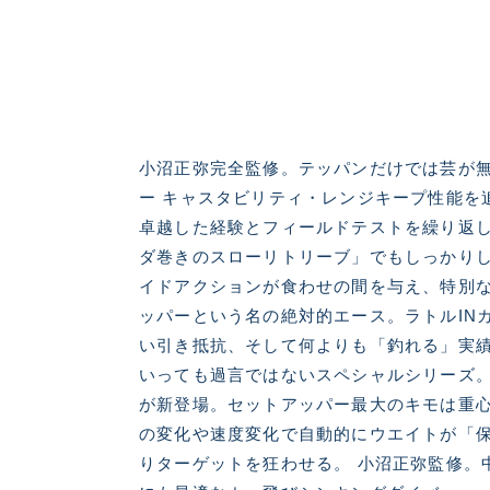
小沼正弥完全監修。テッパンだけでは芸が
良
ー キャスタビリティ・レンジキープ性能を
卓越した経験とフィールドテストを繰り返
ダ巻きのスローリトリーブ」でもしっかり
イドアクションが食わせの間を与え、特別な
ッパーという名の絶対的エース。ラトルINカ
い引き抵抗、そして何よりも「釣れる」実
いっても過言ではないスペシャルシリーズ。 
が新登場。セットアッパー最大のキモは重心
の変化や速度変化で自動的にウエイトが「
りターゲットを狂わせる。 小沼正弥監修。