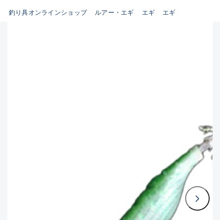
釣り具オンラインショップ
ルアー・エギ
エギ
エギ
B
新商品
(35)
使用感や傷はあるが全体的に
おすすめ
(0)
綺麗な良品
在庫有のみ
(3397)
セール
(224)
C
価格
使用感や傷のある一般的な中
古品
C-
この条件で検索する
かなり使用感があり、全体的
に目立つ傷が多い品
D
著しく状態が悪いが使用はで