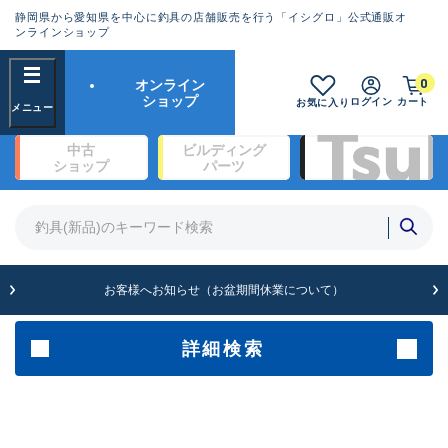
静岡県から愛知県を中心に釣具の店舗販売を行う「イシグロ」公式通販オ
ランクとは？
ンラインショップ
フリーワード
0
オンライン
SA
ショップ
ログイン
カート
お気に入り
新古品（メーカー問屋から仕
中古
ビルディング
入れた未使用品）
良
ショップ
パーツ
商品カテゴリ
※店頭展示時の置き傷が付いている
ものも含む
竿・ルアーロッド(1327)
リール・カスタムパーツ(342)
竿リールセット(2)
A
ルアー・エギ(1929)
お客様へお知らせ（お盆期間休業について）
傷が極めて少ない極上品
ライン・ハリス・道糸(761)
針・仕掛(319)
詳細検索
メーカー
B+
使用感や傷は少なく比較的美
品
その他