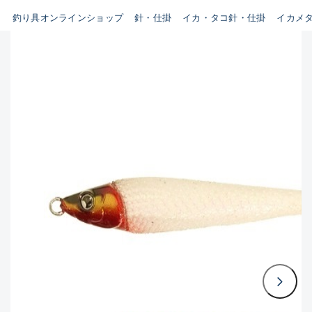
釣り具オンラインショップ
針・仕掛
イカ・タコ針・仕掛
イカメ
B
新商品
(35)
使用感や傷はあるが全体的に
おすすめ
(0)
綺麗な良品
在庫有のみ
(3397)
セール
(224)
C
価格
使用感や傷のある一般的な中
古品
C-
この条件で検索する
かなり使用感があり、全体的
に目立つ傷が多い品
D
著しく状態が悪いが使用はで