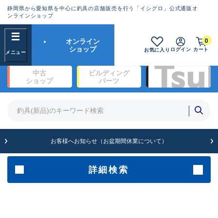
静岡県から愛知県を中心に釣具の店舗販売を行う「イシグロ」公式通販オ
ランクとは？
ンラインショップ
フリーワード
0
オンライン
SA
ショップ
ログイン
カート
お気に入り
新古品（メーカー問屋から仕
中古
ビルディング
入れた未使用品）
良
ショップ
パーツ
商品カテゴリ
※店頭展示時の置き傷が付いている
ものも含む
竿・ルアーロッド(1327)
リール・カスタムパーツ(342)
竿リールセット(2)
A
ルアー・エギ(1929)
お客様へお知らせ（お盆期間休業について）
傷が極めて少ない極上品
ライン・ハリス・道糸(761)
針・仕掛(319)
詳細検索
メーカー
B+
使用感や傷は少なく比較的美
品
その他