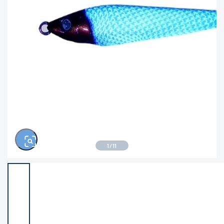
きるもの、改造品も含む
悪
※ルアー、エギ、雑品、その他につきましては
ランク表記はございません。 状態は写真にて
ご確認ください。
1
/
11