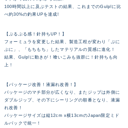
100時間以上に及ぶテストの結果、これまでのGulp!に比
べ約30%の釣果UPを達成!
【ぷるぷる感！針持ちUP！】
フォーミュラを変更した結果、製造工程が変わり「ぷに
ぷに」、「もちもち」したマテリアルの質感に進化！
結果、Gulp!に動きが！喰いこみも抜群に！針持ちも向
上！
【パッケージ改善！液漏れ改善！】
パッケージのマチ部分が広くなり、またジップは外側に
ダブルジップ、その下にシーリングの順番となり、液漏
れ改善！
パッケージサイズは縦12cm x横13cmのJapan限定ミド
ルバックで統一！