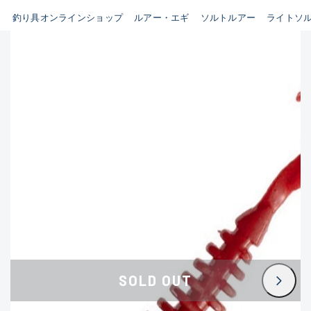
釣り具オンラインショップ
ルアー・エギ
ソルトルアー
ライトソ
B
新商品
(35)
使用感や傷はあるが全体的に
おすすめ
(0)
綺麗な良品
在庫有のみ
(3399)
セール
(224)
C
価格
使用感や傷のある一般的な中
古品
C-
この条件で検索する
かなり使用感があり、全体的
に目立つ傷が多い品
D
SOLD OUT
著しく状態が悪いが使用はで