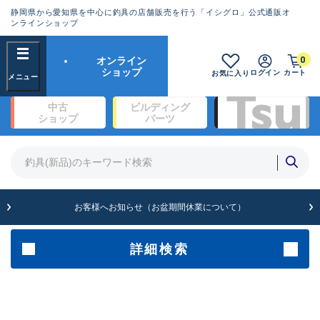
静岡県から愛知県を中心に釣具の店舗販売を行う「イシグロ」公式通販オ
ランクとは？
ンラインショップ
フリーワード
0
オンライン
SA
ショップ
ログイン
カート
お気に入り
新古品（メーカー問屋から仕
中古
ビルディング
入れた未使用品）
良
ショップ
パーツ
商品カテゴリ
※店頭展示時の置き傷が付いている
ものも含む
竿・ルアーロッド(1327)
リール・カスタムパーツ(342)
竿リールセット(2)
A
ルアー・エギ(1929)
お客様へお知らせ（お盆期間休業について）
傷が極めて少ない極上品
ライン・ハリス・道糸(761)
針・仕掛(319)
詳細検索
メーカー
B+
使用感や傷は少なく比較的美
品
その他