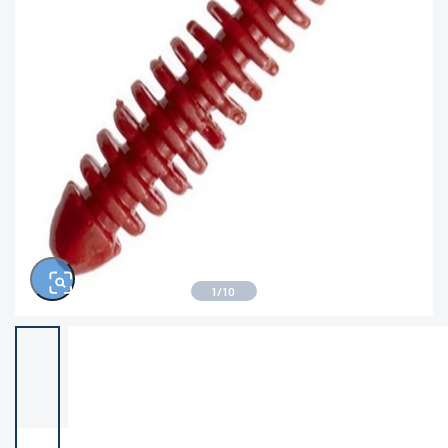
きるもの、改造品も含む
悪
※ルアー、エギ、雑品、その他につきましては
ランク表記はございません。 状態は写真にて
ご確認ください。
1
/
10