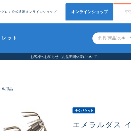
オンライン
ショップ
中
シグロ」公式通販オンラインショップ
トレット
お客
タル用品
エメラルダス 