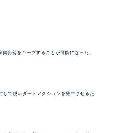
美品
に綺麗な良品
前傾姿勢をキープすることが可能になった。
中古品
的に目立つ傷が多
対して鋭いダートアクションを発生させるた
できるもの、改造