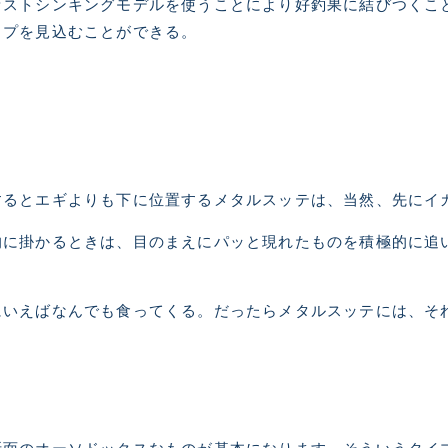
ァストシンキングモデルを使うことにより好釣果に結びつくこ
※ルアー、エギ、雑品、その他につきましてはランク表記はござ
ップを見込むことができる。
確認ください。
するとエギよりも下に位置するメタルスッテは、当然、先にイ
的に掛かるときは、目のまえにパッと現れたものを積極的に追
にいえばなんでも食ってくる。だったらメタルスッテには、そ
」