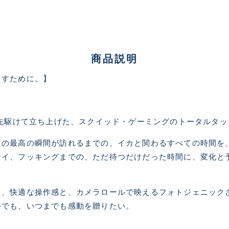
商品説明
たすために。】
ランクとは？
に先駆けて立ち上げた、スクイッド・ゲーミングのトータルタ
その最高の瞬間が訪れるまでの、イカと関わるすべての時間を
新古品（メーカー問屋から
品）
テイ、フッキングまでの、ただ待つだけだった時間に、変化と
SA
※店頭展示時の置き傷が付いて
る、快適な操作感と、カメラロールで映えるフォトジェニック
傷が極めて少ない極上品
つでも、いつまでも感動を贈りたい。
A