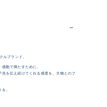
ックルブランド。
、感動で満たすために。
仕入れた未使用
予兆を伝え続けてくれる感度を。大物とのフ
いるものも含む
さを。