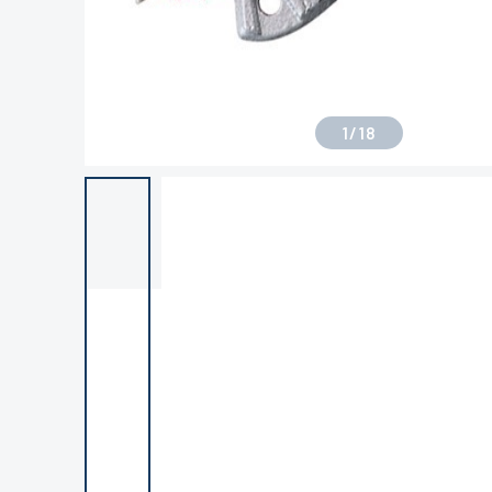
1
/
18