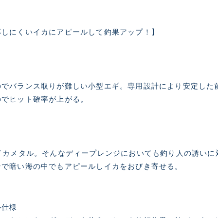
使用感や傷は少なく比較的
B+
応しにくいイカにアピールして釣果アップ！】
使用感や傷はあるが全体的
B
のでバランス取りが難しい小型エギ。専用設計により安定した
使用感や傷のある一般的な
のでヒット確率が上がる。
C
かなり使用感があり、全体
C-
い品
イカメタル。そんなディープレンジにおいても釣り人の誘いに
ンで暗い海の中でもアピールしイカをおびき寄せる。
著しく状態が悪いが使用は
D
品も含む
ル仕様