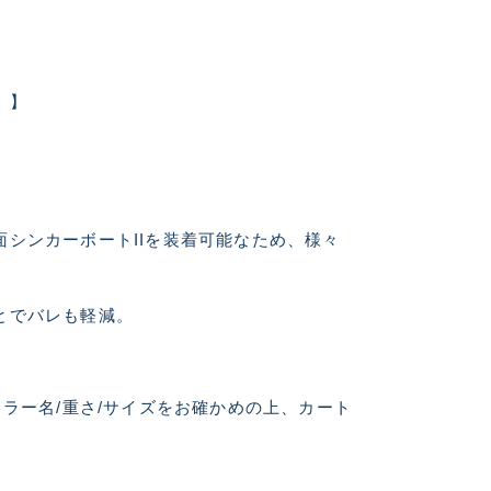
美品
。】
に綺麗な良品
中古品
シンカーボートIIを装着可能なため、様々
的に目立つ傷が多
とでバレも軽減。
できるもの、改造
ラー名/重さ/サイズをお確かめの上、カート