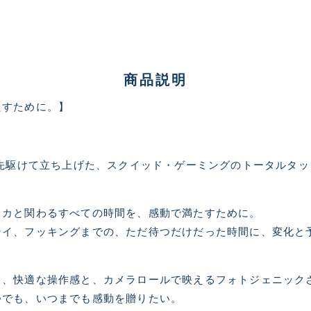
商品説明
たすために。】
ランクとは？
に先駆けて立ち上げた、スクイッド・ゲーミングのトータルタ
新古品（メーカー問屋から
品）
イカと関わるすべての時間を、感動で満たすために。
SA
※店頭展示時の置き傷が付いて
テイ、フッキングまでの、ただ待つだけだった時間に、変化と
傷が極めて少ない極上品
る、快適な操作感と、カメラロールで映えるフォトジェニック
A
つでも、いつまでも感動を贈りたい。