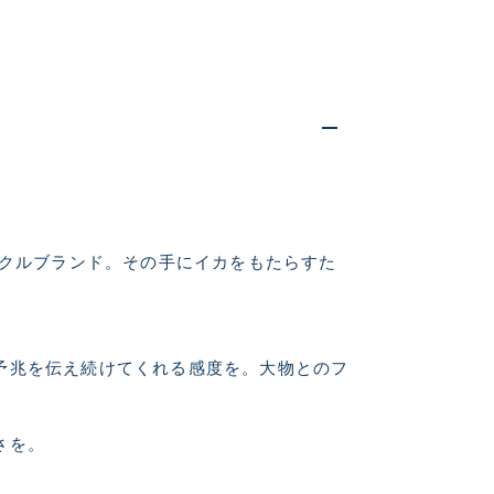
ックルブランド。その手にイカをもたらすた
仕入れた未使用
いるものも含む
予兆を伝え続けてくれる感度を。大物とのフ
さを。