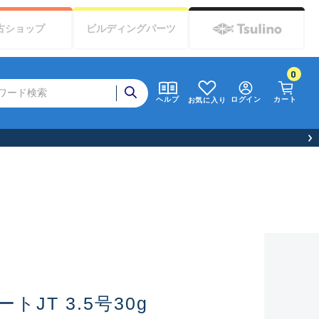
古
ショップ
ビルディング
パーツ
0
ログイン
カート
ヘルプ
お気に入り
JT 3.5号30g