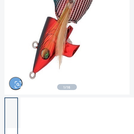
きるもの、改造品も含む
悪
※ルアー、エギ、雑品、その他につきましては
ランク表記はございません。 状態は写真にて
ご確認ください。
1
/
16