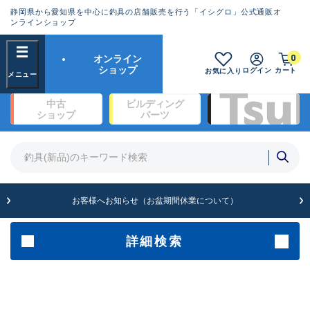
静岡県から愛知県を中心に釣具の店舗販売を行う「イシグロ」公式通販オ
ランクとは？
ンラインショップ
フリーワード
0
オンライン
SA
ショップ
ログイン
カート
お気に入り
新古品（メーカー問屋から仕
中古
ビルディング
入れた未使用品）
良
ショップ
パーツ
商品カテゴリ
※店頭展示時の置き傷が付いている
ものも含む
竿・ルアーロッド(1321)
リール・カスタムパーツ(334)
竿リールセット(2)
A
ルアー・エギ(1922)
お客様へお知らせ（お盆期間休業について）
傷が極めて少ない極上品
ライン・ハリス・道糸(760)
針・仕掛(319)
詳細検索
メーカー
B+
使用感や傷は少なく比較的美
品
その他