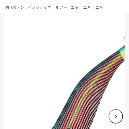
釣り具オンラインショップ
ルアー・エギ
エギ
エギ
B
新商品
(35)
使用感や傷はあるが全体的に
おすすめ
(0)
綺麗な良品
在庫有のみ
(3384)
セール
(224)
C
価格
使用感や傷のある一般的な中
古品
C-
この条件で検索する
かなり使用感があり、全体的
に目立つ傷が多い品
D
著しく状態が悪いが使用はで