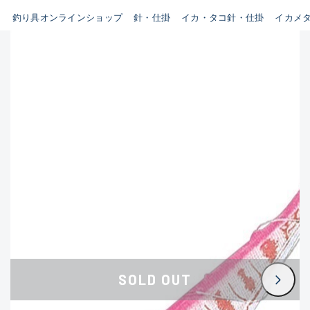
B
釣り具オンラインショップ
針・仕掛
イカ・タコ針・仕掛
イカメ
新商品
(35)
使用感や傷はあるが全体的に綺
麗な良品
おすすめ
(0)
在庫有のみ
(3383)
C
セール
(224)
使用感や傷のある一般的な中古
価格
品
C-
かなり使用感があり、全体的に
この条件で検索する
目立つ傷が多い品
D
SOLD OUT
著しく状態が悪いが使用はでき
るもの、改造品も含む
悪