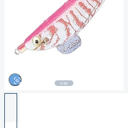
※ルアー、エギ、雑品、その他につきましては
ランク表記はございません。 状態は写真にてご
確認ください。
1
/
28