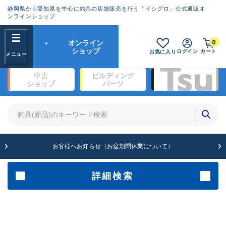
静岡県から愛知県を中心に釣具の店舗販売を行う「イシグロ」公式通販オ
ランクとは？
ンラインショップ
フリーワード
0
オンライン
SA
ショップ
ログイン
カート
お気に入り
新古品（メーカー問屋から仕
中古
ビルディング
入れた未使用品）
良
ショップ
パーツ
商品カテゴリ
※店頭展示時の置き傷が付いている
ものも含む
竿・ルアーロッド(1321)
リール・カスタムパーツ(334)
竿リールセット(2)
A
ルアー・エギ(1922)
お客様へお知らせ（お盆期間休業について）
傷が極めて少ない極上品
ライン・ハリス・道糸(760)
針・仕掛(319)
詳細検索
メーカー
B+
使用感や傷は少なく比較的美
品
その他