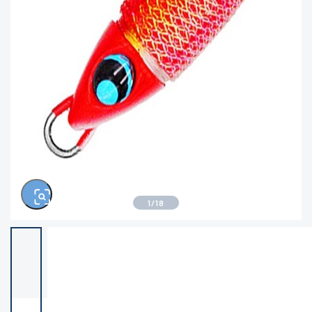
きるもの、改造品も含む
悪
※ルアー、エギ、雑品、その他につきましては
ランク表記はございません。 状態は写真にて
ご確認ください。
1
/
18