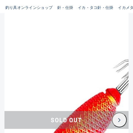
釣り具オンラインショップ
針・仕掛
イカ・タコ針・仕掛
イカメ
B
新商品
(35)
使用感や傷はあるが全体的に
おすすめ
(0)
綺麗な良品
在庫有のみ
(3385)
セール
(224)
C
価格
使用感や傷のある一般的な中
古品
C-
この条件で検索する
かなり使用感があり、全体的
に目立つ傷が多い品
D
SOLD OUT
著しく状態が悪いが使用はで