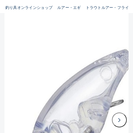
B
釣り具オンラインショップ
ルアー・エギ
トラウトルアー・フライ
新商品
(35)
使用感や傷はあるが全体的に綺
麗な良品
おすすめ
(0)
在庫有のみ
(3397)
C
セール
(224)
使用感や傷のある一般的な中古
価格
品
C-
かなり使用感があり、全体的に
この条件で検索する
目立つ傷が多い品
D
著しく状態が悪いが使用はでき
るもの、改造品も含む
悪