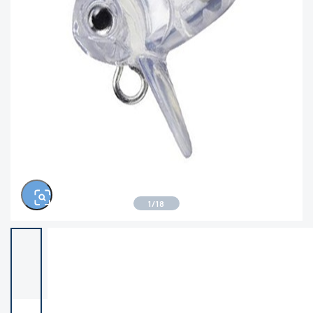
※ルアー、エギ、雑品、その他につきましては
ランク表記はございません。 状態は写真にてご
確認ください。
1
/
18