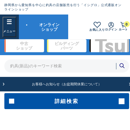
静岡県から愛知県を中心に釣具の店舗販売を行う「イシグロ」公式通販オン
ランクとは？
ラインショップ
フリーワード
0
オンライン
SA
ショップ
ログイン
カート
お気に入り
新古品（メーカー問屋から仕入
中古
ビルディング
れた未使用品）
良
ショップ
パーツ
商品カテゴリ
※店頭展示時の置き傷が付いている
ものも含む
竿・ルアーロッド(1327)
リール・カスタムパーツ(342)
竿リールセット(2)
A
ルアー・エギ(1929)
お客様へお知らせ（お盆期間休業について）
傷が極めて少ない極上品
ライン・ハリス・道糸(761)
針・仕掛(319)
詳細検索
メーカー
B+
使用感や傷は少なく比較的美品
その他