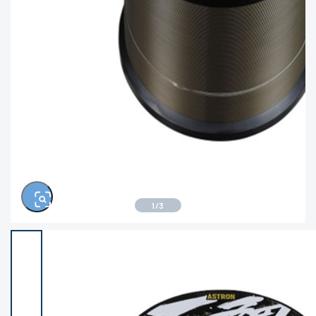
※ルアー、エギ、雑品、その他につきましては
ランク表記はございません。 状態は写真にてご
確認ください。
1
/
3