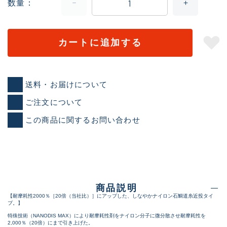
数量
カートに追加する
送料・お届けについて
ご注文について
この商品に関するお問い合わせ
商品説明
【耐摩耗性2000％［20倍（当社比）］にアップした、しなやかナイロン石鯛道糸近投タイ
プ。】
特殊技術（NANODIS MAX）により耐摩耗性剤をナイロン分子に微分散させ耐摩耗性を
2,000％（20倍）にまで引き上げた。