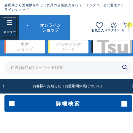
静岡県から愛知県を中心に釣具の店舗販売を行う「イシグロ」公式通販オン
ランクとは？
ラインショップ
フリーワード
0
オンライン
SA
ショップ
ログイン
カート
お気に入り
新古品（メーカー問屋から仕入
中古
ビルディング
れた未使用品）
良
ショップ
パーツ
商品カテゴリ
※店頭展示時の置き傷が付いている
ものも含む
竿・ルアーロッド(1323)
リール・カスタムパーツ(339)
竿リールセット(2)
A
ルアー・エギ(1924)
お客様へお知らせ（お盆期間休業について）
傷が極めて少ない極上品
ライン・ハリス・道糸(761)
針・仕掛(319)
詳細検索
メーカー
B+
使用感や傷は少なく比較的美品
その他