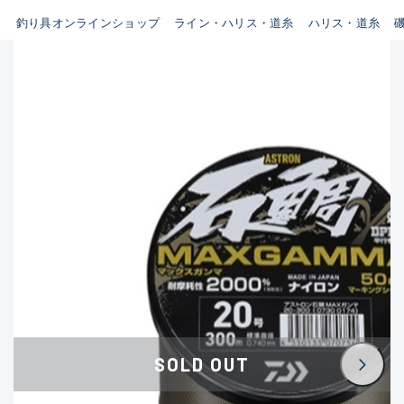
B
釣り具オンラインショップ
ライン・ハリス・道糸
ハリス・道糸
新商品
(35)
使用感や傷はあるが全体的に綺
麗な良品
おすすめ
(0)
在庫有のみ
(3390)
C
セール
(224)
使用感や傷のある一般的な中古
価格
品
C-
かなり使用感があり、全体的に
この条件で検索する
目立つ傷が多い品
D
SOLD OUT
著しく状態が悪いが使用はでき
るもの、改造品も含む
悪