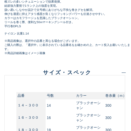
根ズレの多いシチュエーションで効果発揮。
結節強力重視で1ランク上の強度を実現。
扱い易いしなやか設計で太号柄にありがちな不快な巻きグセを解消。
伸びを適度に抑えアタリ感度が良くなりフッキングパワーも伝達させやすい。
カラーはカモフラージュを意識したブラックオーシャン。
リールを巻く際、便利な50mマーキングシール付き。
平行巻DPLS
ナイロン 比重1.14
※商品画像は、選択中の品番と異なる場合がございます。
ご購入の際は、「選択中」に表示されている品番名をお確かめの上、カート投入お願いいたしま
す。
※商品詳細画像はイメージ画像
サイズ・スペック
品番
号数
カラー
巻糸量（ｍ）
ブラックオーシ
１４－３００
14
300
ャン
ブラックオーシ
１６－３００
16
300
ャン
ブラックオーシ
１８－３００
18
300